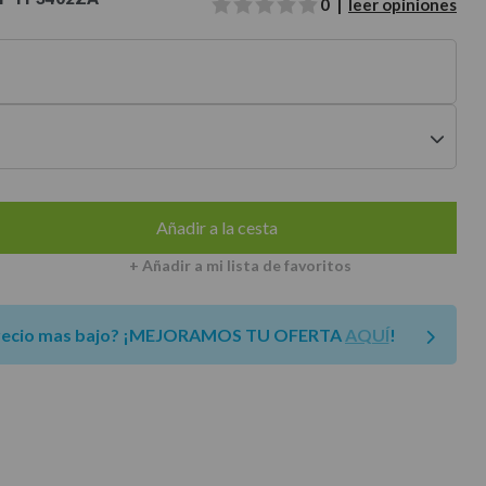
0 |
leer opiniones
envíos a península
Añadir a la cesta
+ Añadir a mi lista de favoritos
recio mas bajo?
¡MEJORAMOS TU OFERTA
AQUÍ
!