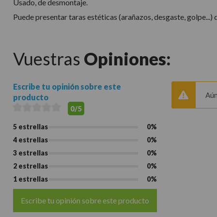
Usado, de desmontaje.
Puede presentar taras estéticas (arañazos, desgaste, golpe...)
Vuestras
Opiniones:
Escribe tu opinión sobre este
Aún
producto
0/5
5 estrellas
0%
4 estrellas
0%
3 estrellas
0%
2 estrellas
0%
1 estrellas
0%
Escribe tu opinión sobre este producto