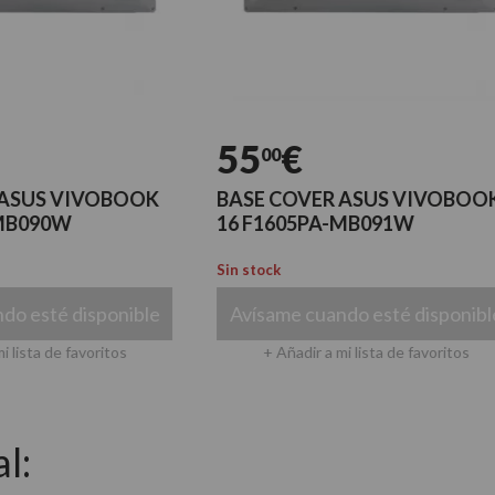
55
€
00
 VIVOBOOK
BASE COVER ASUS VIVOBOOK
0W
16 F1605PA-MB091W
Sin stock
é disponible
Avísame cuando esté disponible
de favoritos
+ Añadir a mi lista de favoritos
l: