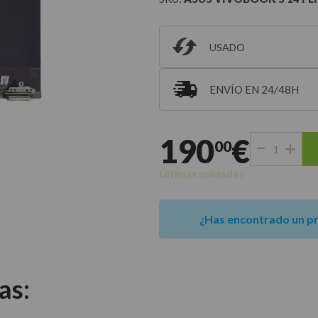
USADO
ENVÍO EN 24/48H
Entrega estimada para 
190
€
00
Últimas unidades
¿Has encontrado un p
as: