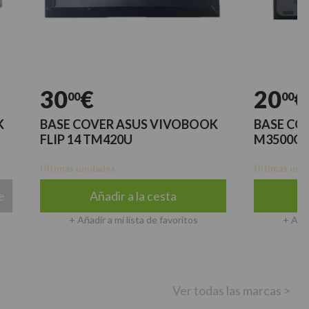
30
€
20
€
00
00
BASE COVER ASUS VIVOBOOK
BASE COVER 
FLIP 14 TM420U
M3500Q
Últimas unidades
Últimas unidades
Añadir a la cesta
Añadir 
+ Añadir a mi lista de favoritos
+ Añadir a mi 
Ver todas las marcas >