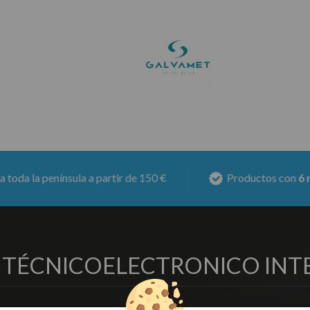
 a partir de 150 €
Productos con
6 meses de garant
O TÉCNICO
ELECTRONICO INT