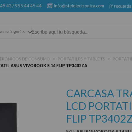
 45 43
/
955 44 45 44
info@steielectronica.com
¡Y recuerda
las categorias
>
>
ECTRÓNICOS DE CONSUMO
PORTÁTILES Y TABLETS
PORTÁTI
TIL ASUS VIVOBOOK S 14 FLIP TP3402ZA
CARCASA TR
LCD PORTATI
FLIP TP3402
SKU:
ASUS VIVOBOOK S 14 FL