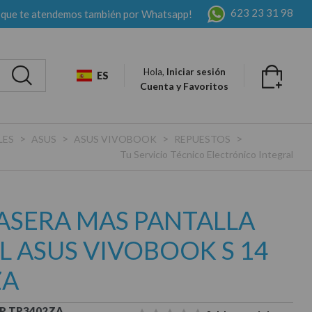
623 23 31 98
 que te atendemos también por Whatsapp!
Hola,
Iniciar sesión
ES
Cuenta y Favoritos
>
>
>
>
LES
ASUS
ASUS VIVOBOOK
REPUESTOS
Tu Servicio Técnico Electrónico Integral
ASERA MAS PANTALLA
L ASUS VIVOBOOK S 14
ZA
IP TP3402ZA