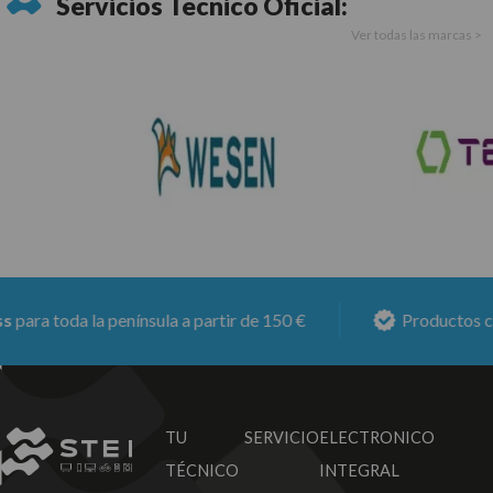
Servicios Técnico Oficial:
Ver todas las marcas >
ara toda la península a partir de 150 €
Productos con
TU SERVICIO
ELECTRONICO
TÉCNICO
INTEGRAL