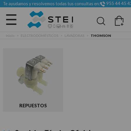
955 44 45 4
Te ayudamos y resolvemos todas tus consultas en:
Todas las categorias
Inicio
>
ELECTRODOMÉSTICOS
>
LAVADORAS
>
THOMSON
REPUESTOS