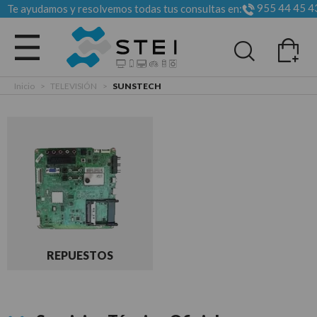
955 44 45 4
Te ayudamos y resolvemos todas tus consultas en:
Todas las categorias
Inicio
>
TELEVISIÓN
>
SUNSTECH
REPUESTOS