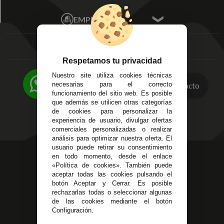
Mis Pedidos
Écija - Sevilla
Mis favoritos
EMPRESA
Av. Plaza de Toros.
FAQ's
Local 3
Aviso Legal
Córdoba
Entregas y
C/ Ingeniero Iribarren,
Devoluciones
Respetamos tu privacidad
14
Política de Privacidad
Nuestro site utiliza cookies técnicas
Alzira - Valencia
Pago Seguro
necesarias para el correcto
Contacto
C/ Esplugues, 135
Terminos y
funcionamiento del sitio web. Es posible
que además se utilicen otras categorías
Condiciones Generales
de cookies para personalizar la
Políticas de Cookies
experiencia de usuario, divulgar ofertas
comerciales personalizadas o realizar
análisis para optimizar nuestra oferta. El
usuario puede retirar su consentimiento
623 23 31 98
en todo momento, desde el enlace
«Política de cookies». También puede
Atendemos Whatsapp
aceptar todas las cookies pulsando el
botón Aceptar y Cerrar. Es posible
955 44 45 43
/
955 44 45 44
rechazarlas todas o seleccionar algunas
de las cookies mediante el botón
info@steielectronica.com
Configuración.