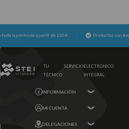
 la península a partir de 150 €
Productos con
6 meses
TU SERVICIO
ELECTRONICO
TÉCNICO
INTEGRAL
INFORMACIÓN
Contacta con nosotros
MI CUENTA
Sobre nosotros
Mis Datos
DELEGACIONES
Mis Direcciones