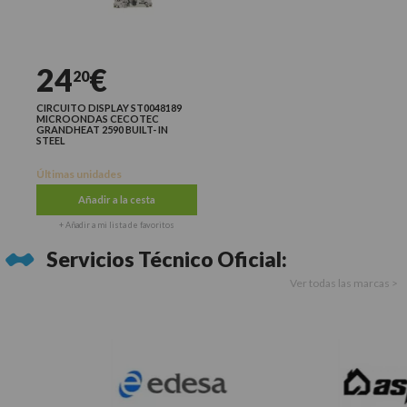
24
€
20
CIRCUITO DISPLAY ST0048189
MICROONDAS CECOTEC
GRANDHEAT 2590 BUILT- IN
STEEL
Últimas unidades
Añadir a la cesta
+ Añadir a mi lista de favoritos
Servicios Técnico Oficial:
Ver todas las marcas >