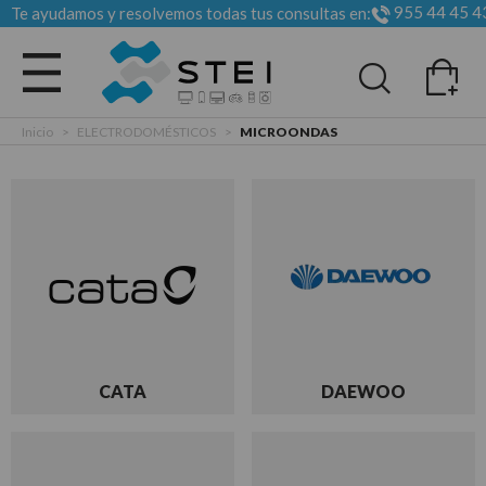
955 44 45 4
Te ayudamos y resolvemos todas tus consultas en:
Todas las categorias
Inicio
>
ELECTRODOMÉSTICOS
>
MICROONDAS
CATA
DAEWOO