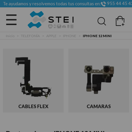
955 44 45 4
Te ayudamos y resolvemos todas tus consultas en:
Todas las categorias
Inicio
>
TELEFONÍA
>
APPLE
>
IPHONE
>
IPHONE 12 MINI
CABLES FLEX
CAMARAS