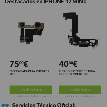
Destacados en
IPHONE 12 MINI:
75
€
40
€
00
00
FLEX CAMARA PARA IPHONE 12
FLEX CONECTOR DE CARGA
MINI
IPHONE 12 MINI NEGRO
Últimas unidades
Últimas unidades
Añadir a la cesta
Añadir a la cesta
+ Añadir a mi lista de favoritos
+ Añadir a mi lista de favoritos
Servicios Técnico Oficial: