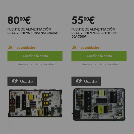
80
€
55
€
00
00
FUENTE DE ALIMENTACIÓN
FUENTE DE ALIMENTACIÓN
RSAG7-820-9630 HISENSE 65U8AF
RSAG7-820-9713/ROH HISENSE
50A7500F
Últimas unidades
Últimas unidades
Añadir a la cesta
Añadir a la cesta
+ Añadir a mi lista de favoritos
+ Añadir a mi lista de favoritos
Usado
Usado