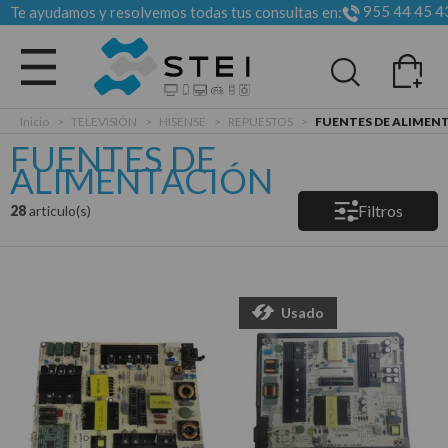
955 44 45 4
Te ayudamos y resolvemos todas tus consultas en:
Todas las categorias
Inicio
>
TELEVISIÓN
>
HISENSE
>
REPUESTOS
>
FUENTES DE ALIMEN
FUENTES DE
ALIMENTACIÓN
Filtros
28
articulo(s)
Usado