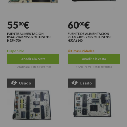
55
€
60
€
00
00
FUENTE ALIMENTACIÓN
FUENTE DE ALIMENTACIÓN
RSAG7.820.6350/ROH HISENSE
RSAG7-820-778/ROH HISENSE
H55M700
H50A6140
Disponible
Últimas unidades
Añadir a la cesta
Añadir a la cesta
+ Añadir a mi lista de favoritos
+ Añadir a mi lista de favoritos
Usado
Usado