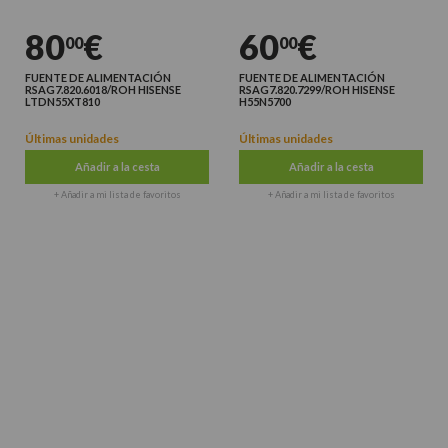
80
€
60
€
00
00
FUENTE DE ALIMENTACIÓN
FUENTE DE ALIMENTACIÓN
RSAG7.820.6018/ROH HISENSE
RSAG7.820.7299/ROH HISENSE
LTDN55XT810
H55N5700
Últimas unidades
Últimas unidades
Añadir a la cesta
Añadir a la cesta
+ Añadir a mi lista de favoritos
+ Añadir a mi lista de favoritos