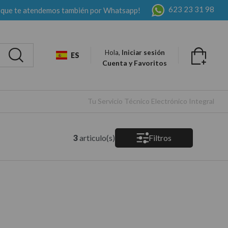
623 23 31 98
 que te atendemos también por Whatsapp!
Hola,
Iniciar sesión
ES
Cuenta y Favoritos
Tu Servicio Técnico Electrónico Integral
3
articulo(s)
Filtros