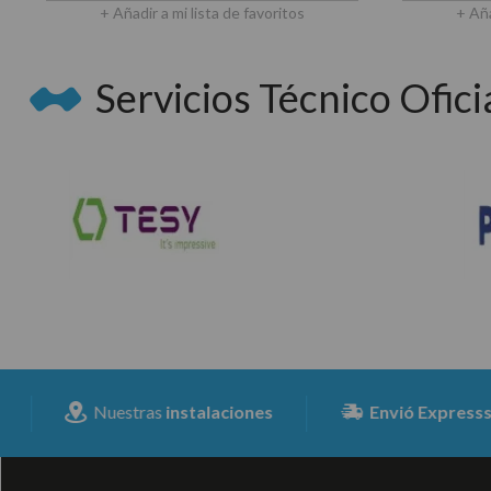
+ Añadir a mi lista de favoritos
+ Aña
Servicios Técnico Oficia
Nuestras
instalaciones
Envió Expresss
para toda