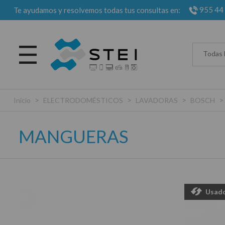
955 44
Te ayudamos y resolvemos todas tus consultas en:
Todas 
>
>
>
>
Inicio
ELECTRODOMÉSTICOS
LAVADORAS
BOSCH
MANGUERAS
Usad