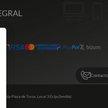
EGRAL
Contact
venida Plaza de Toros,
Local 3 Écija (Sevilla)