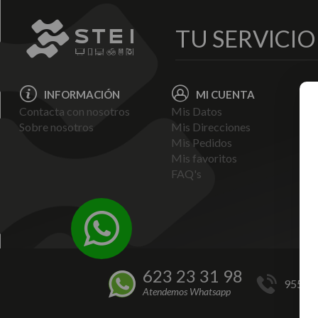
TU SERVICI
INFORMACIÓN
MI CUENTA
Contacta con nosotros
Mis Datos
Avi
Sobre nosotros
Mis Direcciones
Ent
Mis Pedidos
Pol
Mis favoritos
Pag
FAQ's
Ter
Con
Pol
623 23 31 98
955 44
Atendemos Whatsapp