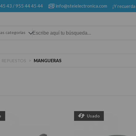
 45 43
/
955 44 45 44
info@steielectronica.com
¡Y recuerda
las categorias
>
REPUESTOS
MANGUERAS
o
Usado