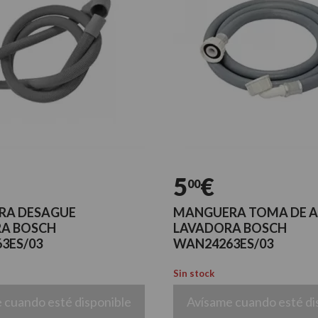
5
€
00
RA DESAGUE
MANGUERA TOMA DE 
A BOSCH
LAVADORA BOSCH
3ES/03
WAN24263ES/03
Sin stock
 cuando esté disponible
Avísame cuando esté di