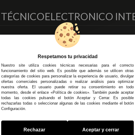
O TÉCNICO
ELECTRONICO INT
EMPRESA
DELEGACIONES
so Legal
Écija - Sevilla
regas y Devoluciones
Av. Plaza de Toros. Local 3
Respetamos tu privacidad
ítica de Privacidad
Córdoba
Nuestro site utiliza cookies técnicas necesarias para el correcto
o Seguro
C/ Ingeniero Iribarren, 14
funcionamiento del sitio web. Es posible que además se utilicen otras
minos y
Alzira - Valencia
categorías de cookies para personalizar la experiencia de usuario, divulgar
diciones Generales
C/ Esplugues, 135
ofertas comerciales personalizadas o realizar análisis para optimizar
íticas de Cookies
nuestra oferta. El usuario puede retirar su consentimiento en todo
momento, desde el enlace «Política de cookies». También puede aceptar
todas las cookies pulsando el botón Aceptar y Cerrar. Es posible
rechazarlas todas o seleccionar algunas de las cookies mediante el botón
Configuración.
 45 43
/
955 44 45 44
info@steielectronica.com
A
Rechazar
Aceptar y cerrar