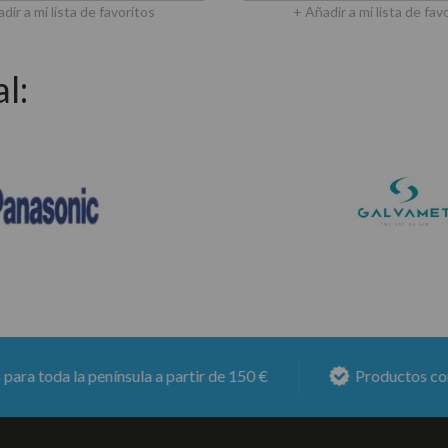
dir a mi lista de favoritos
+ Añadir a mi lista de fav
l:
 la península a partir de 150 €
Productos con
6 mese