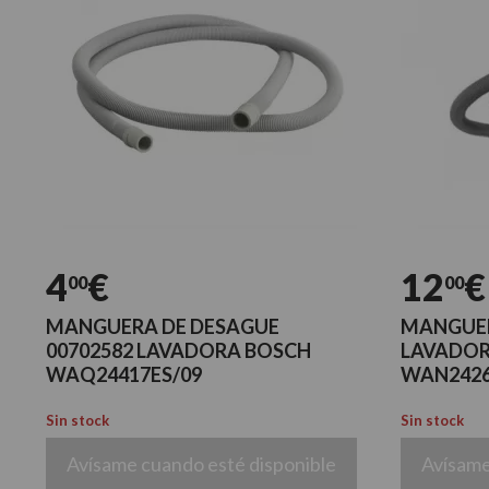
4
€
12
€
00
00
MANGUERA DE DESAGUE
MANGUE
00702582 LAVADORA BOSCH
LAVADOR
WAQ24417ES/09
WAN2426
Sin stock
Sin stock
Avísame cuando esté disponible
Avísame