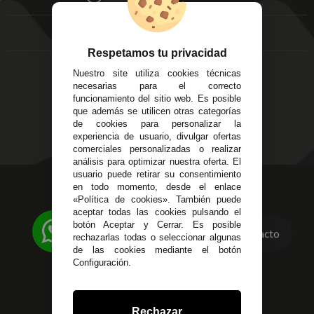
FAQ's
Local 3
Aviso Legal
Córdoba
Entregas y
C/ Ingeniero Iribarren,
Devoluciones
Respetamos tu privacidad
14
Política de Privacidad
Nuestro site utiliza cookies técnicas
Alzira - Valencia
Pago Seguro
necesarias para el correcto
C/ Esplugues, 135
Terminos y
funcionamiento del sitio web. Es posible
que además se utilicen otras categorías
Condiciones Generales
de cookies para personalizar la
Políticas de Cookies
experiencia de usuario, divulgar ofertas
comerciales personalizadas o realizar
análisis para optimizar nuestra oferta. El
usuario puede retirar su consentimiento
623 23 31 98
en todo momento, desde el enlace
«Política de cookies». También puede
Atendemos Whatsapp
aceptar todas las cookies pulsando el
botón Aceptar y Cerrar. Es posible
955 44 45 43
/
955 44 45 44
Contacto
rechazarlas todas o seleccionar algunas
de las cookies mediante el botón
info@steielectronica.com
Configuración.
Avenida Plaza de Toros,
Local 3 Écija (Sevilla)
Rechazar