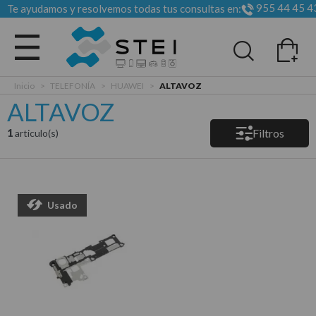
955 44 45 4
Te ayudamos y resolvemos todas tus consultas en:
Todas las categorias
Inicio
>
TELEFONÍA
>
HUAWEI
>
ALTAVOZ
ALTAVOZ
Filtros
1
articulo(s)
Usado