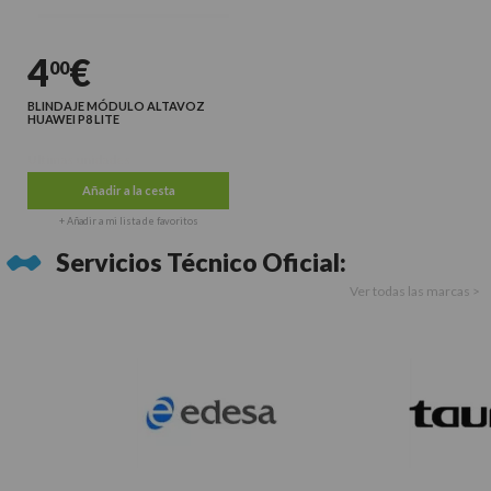
4
€
00
BLINDAJE MÓDULO ALTAVOZ
HUAWEI P8 LITE
Últimas unidades
Añadir a la cesta
+ Añadir a mi lista de favoritos
Servicios Técnico Oficial:
Ver todas las marcas >