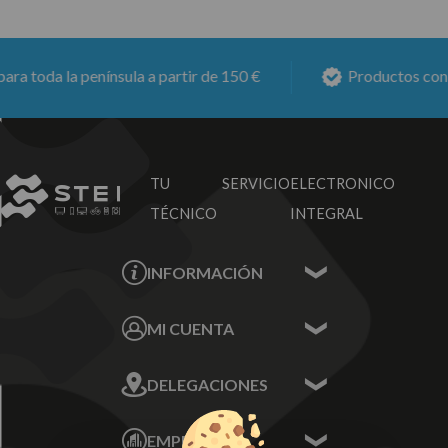
 toda la península a partir de 150 €
Productos con
6 
TU SERVICIO
ELECTRONICO
TÉCNICO
INTEGRAL
INFORMACIÓN
Contacta con nosotros
MI CUENTA
Sobre nosotros
Mis Datos
DELEGACIONES
Mis Direcciones
Mis Pedidos
Écija - Sevilla
Mis favoritos
EMPRESA
Av. Plaza de Toros.