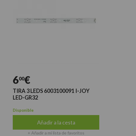
6
€
00
TIRA 3 LEDS 6003100091 I-JOY
LED-GR32
Disponible
Añadir a la cesta
+ Añadir a mi lista de favoritos