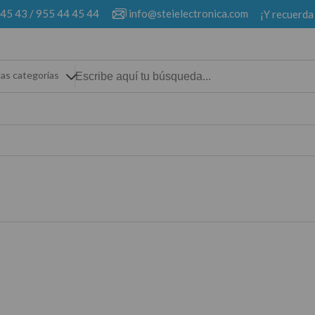
 45 43
/
955 44 45 44
info@steielectronica.com
¡Y recuerda
las categorias