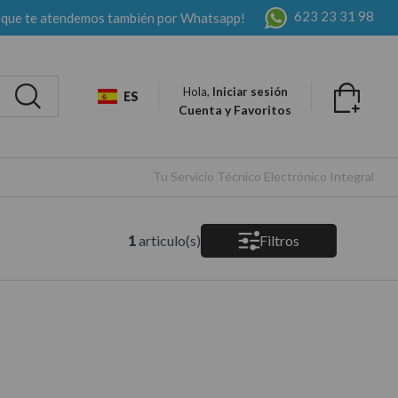
623 23 31 98
 que te atendemos también por Whatsapp!
Hola,
Iniciar sesión
ES
Cuenta y Favoritos
Tu Servicio Técnico Electrónico Integral
1
articulo(s)
Filtros