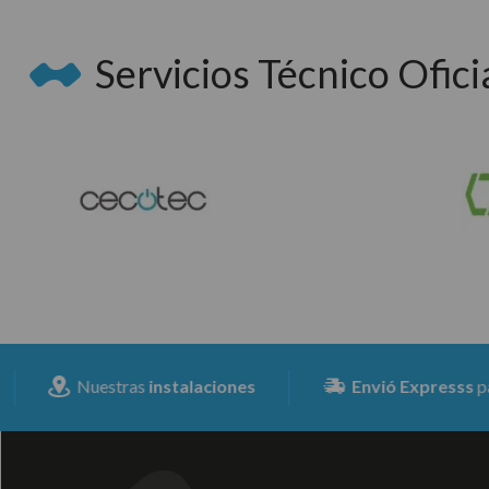
Servicios Técnico Oficia
Nuestras
instalaciones
Envió Expresss
para toda 