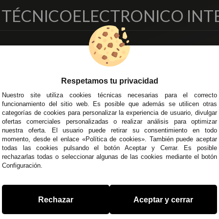
O TÉCNICO
ELECTRONICO INT
EMPRESA
DELEGACIONES
so Legal
Écija - Sevilla
regas y Devoluciones
Av. Plaza de Toros. Local 3
Respetamos tu privacidad
ítica de Privacidad
Córdoba
Nuestro site utiliza cookies técnicas necesarias para el correcto
o Seguro
C/ Ingeniero Iribarren, 14
funcionamiento del sitio web. Es posible que además se utilicen otras
minos y
Alzira - Valencia
categorías de cookies para personalizar la experiencia de usuario, divulgar
diciones Generales
C/ Esplugues, 135
ofertas comerciales personalizadas o realizar análisis para optimizar
íticas de Cookies
nuestra oferta. El usuario puede retirar su consentimiento en todo
momento, desde el enlace «Política de cookies». También puede aceptar
todas las cookies pulsando el botón Aceptar y Cerrar. Es posible
rechazarlas todas o seleccionar algunas de las cookies mediante el botón
Configuración.
 45 43
/
955 44 45 44
info@steielectronica.com
A
Rechazar
Aceptar y cerrar