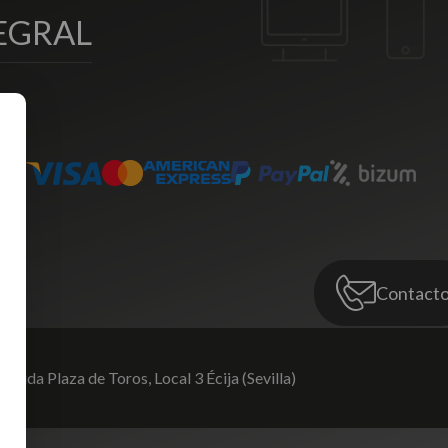
EGRAL
Contact
venida Plaza de Toros,
Local 3 Écija (Sevilla)