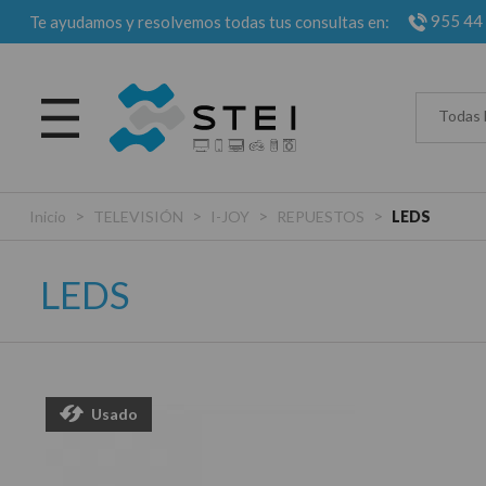
955 44
Te ayudamos y resolvemos todas tus consultas en:
Todas 
>
>
>
>
Inicio
TELEVISIÓN
I-JOY
REPUESTOS
LEDS
LEDS
Usado