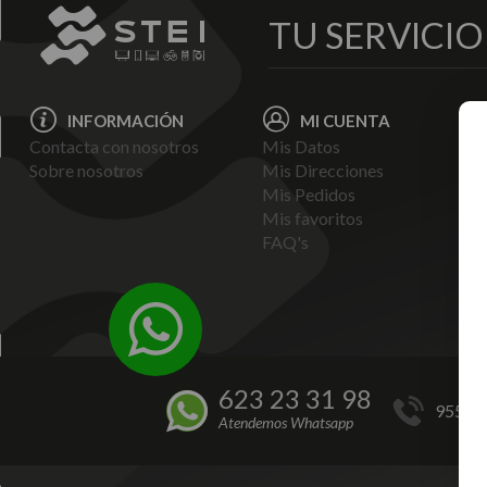
TU SERVICI
INFORMACIÓN
MI CUENTA
Contacta con nosotros
Mis Datos
Avi
Sobre nosotros
Mis Direcciones
Ent
Mis Pedidos
Pol
Mis favoritos
Pag
FAQ's
Ter
Con
Pol
623 23 31 98
955 44
Atendemos Whatsapp