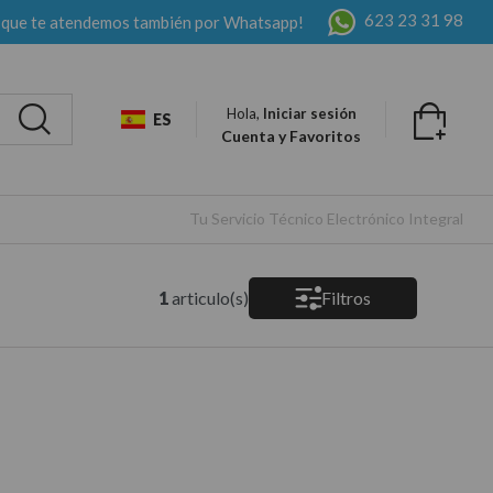
623 23 31 98
 que te atendemos también por Whatsapp!
Hola,
Iniciar sesión
ES
Cuenta y Favoritos
Tu Servicio Técnico Electrónico Integral
1
articulo(s)
Filtros