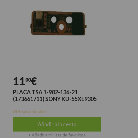
11
€
00
PLACA TSA 1-982-136-21
(173661711) SONY KD-55XE9305
Últimas unidades
Añadir a la cesta
+ Añadir a mi lista de favoritos