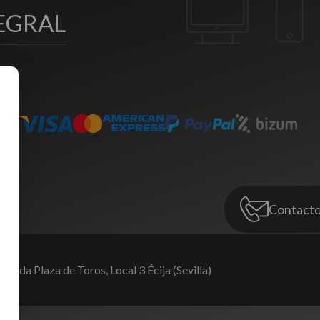
EGRAL
Contact
venida Plaza de Toros,
Local 3 Écija (Sevilla)