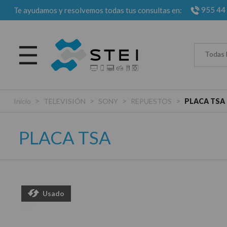
955 44
Te ayudamos y resolvemos todas tus consultas en:
Todas 
>
>
>
>
Inicio
TELEVISIÓN
SONY
REPUESTOS
PLACA TSA
PLACA TSA
Usado