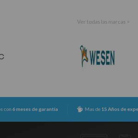
Ver todas las marcas >
meses de garantía
Mas de
15 Años de experiencia