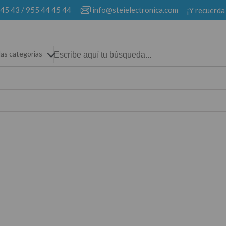
 45 43
/
955 44 45 44
info@steielectronica.com
¡Y recuerda
las categorias