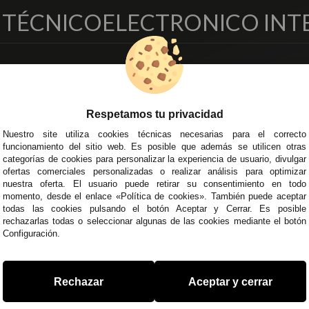
O TÉCNICO
ELECTRONICO INT
EMPRESA
DELEGACIONES
so Legal
Écija - Sevilla
regas y Devoluciones
Av. Plaza de Toros. Local 3
Respetamos tu privacidad
ítica de Privacidad
Córdoba
Nuestro site utiliza cookies técnicas necesarias para el correcto
o Seguro
C/ Ingeniero Iribarren, 14
funcionamiento del sitio web. Es posible que además se utilicen otras
minos y
Alzira - Valencia
categorías de cookies para personalizar la experiencia de usuario, divulgar
diciones Generales
C/ Esplugues, 135
ofertas comerciales personalizadas o realizar análisis para optimizar
íticas de Cookies
nuestra oferta. El usuario puede retirar su consentimiento en todo
momento, desde el enlace «Política de cookies». También puede aceptar
todas las cookies pulsando el botón Aceptar y Cerrar. Es posible
rechazarlas todas o seleccionar algunas de las cookies mediante el botón
Configuración.
 45 43
/
955 44 45 44
info@steielectronica.com
A
Rechazar
Aceptar y cerrar