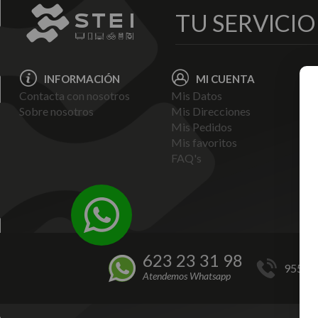
TU SERVICI
INFORMACIÓN
MI CUENTA
Contacta con nosotros
Mis Datos
Avi
Sobre nosotros
Mis Direcciones
Ent
Mis Pedidos
Pol
Mis favoritos
Pag
FAQ's
Ter
Con
Pol
623 23 31 98
955 44
Atendemos Whatsapp