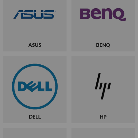
ASUS
BENQ
DELL
HP