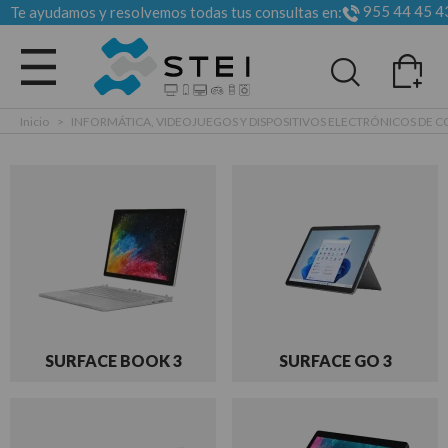
955 44 45 4
Te ayudamos y resolvemos todas tus consultas en:
Todas las categorias
Inicio
>
INFORMÁTICA, VIDEOJUEGOS Y DISPOSITIVOS ELECTRÓNICOS DE
SURFACE BOOK 3
SURFACE GO 3