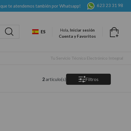
623 23 31 98
 que te atendemos también por Whatsapp!
Hola,
Iniciar sesión
ES
Cuenta y Favoritos
Tu Servicio Técnico Electrónico Integral
2
articulo(s)
Filtros