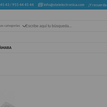
 45 43
/
955 44 45 44
info@steielectronica.com
¡Y recuerda
las categorias
ÁMARA