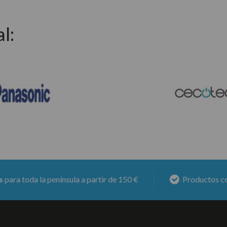
l:
da la península a partir de 150 €
Productos con
6 mes