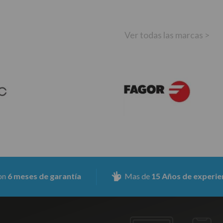
Ver todas las marcas >
es de garantía
Mas de
15 Años de experiencia