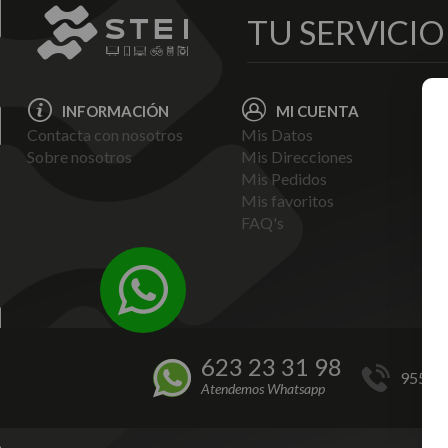
TU SERVICI
INFORMACIÓN
MI CUENTA
Contacta con nosotros
Mis Datos
Avi
Sobre nosotros
Mis Direcciones
Ent
Mis Pedidos
Pol
Mis favoritos
Pag
FAQ's
Ter
Con
Pol
623 23 31 98
955 44
Atendemos Whatsapp