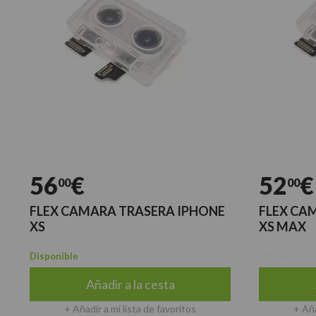
56
€
52
€
00
00
FLEX CAMARA TRASERA IPHONE
FLEX CA
XS
XS MAX
Disponible
Últimas uni
Añadir a la cesta
+ Añadir a mi lista de favoritos
+ Aña