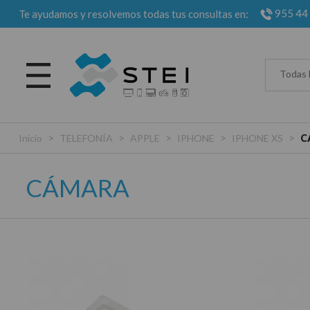
955 44
Te ayudamos y resolvemos todas tus consultas en:
Todas 
>
>
>
>
>
Inicio
TELEFONÍA
APPLE
IPHONE
IPHONE XS
C
CÁMARA