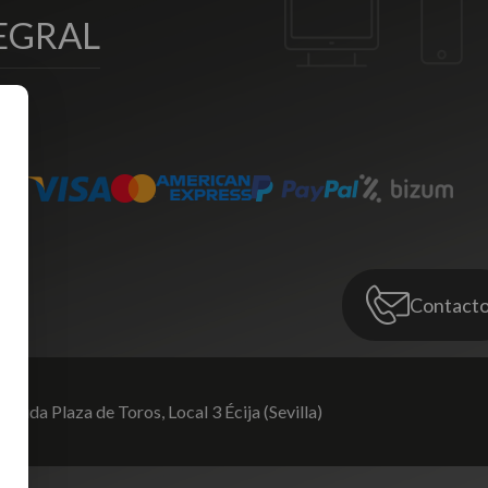
EGRAL
Contact
venida Plaza de Toros,
Local 3 Écija (Sevilla)