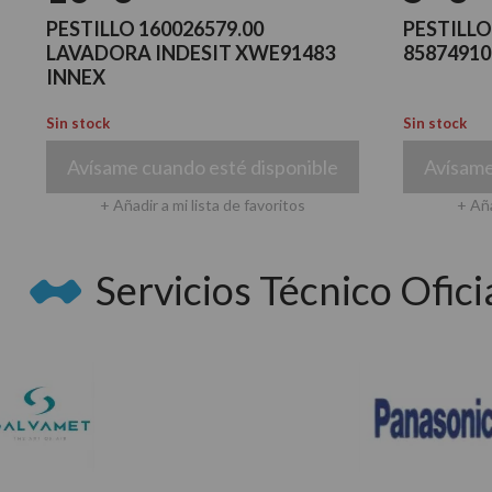
PESTILLO 160026579.00
PESTILLO
LAVADORA INDESIT XWE91483
85874910
INNEX
Sin stock
Sin stock
Avísame cuando esté disponible
Avísame
+ Añadir a mi lista de favoritos
+ Aña
Servicios Técnico Oficia