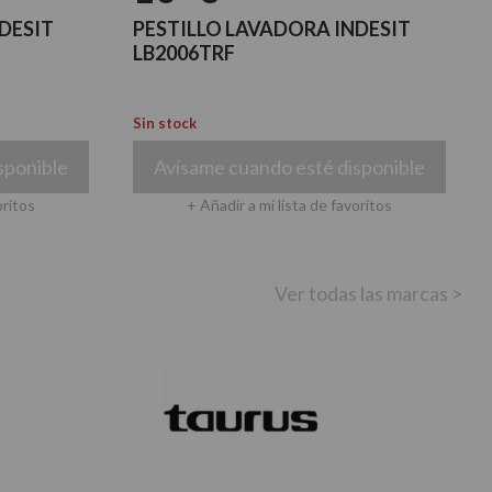
DESIT
PESTILLO LAVADORA INDESIT
LB2006TRF
Sin stock
sponible
Avísame cuando esté disponible
oritos
+ Añadir a mi lista de favoritos
Ver todas las marcas >