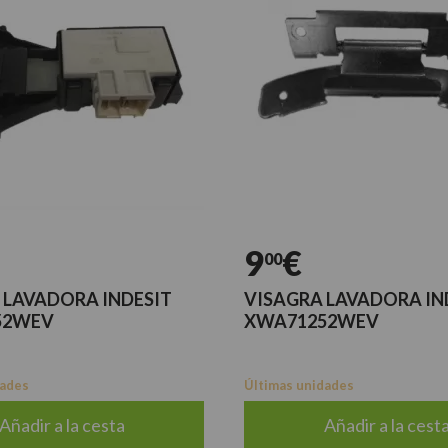
9
€
00
 LAVADORA INDESIT
VISAGRA LAVADORA IN
52WEV
XWA71252WEV
dades
Últimas unidades
Añadir a la cesta
Añadir a la cest