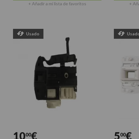
+ Añadir a mi lista de favoritos
+ Aña
Usado
Usad
10
€
5
€
00
00