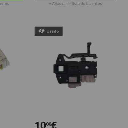
oritos
+ Añadir a mi lista de favoritos
Usado
10
€
00