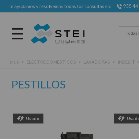
955 44
Te ayudamos y resolvemos todas tus consultas en:
Todas 
>
>
>
Inicio
ELECTRODOMÉSTICOS
LAVADORAS
INDESIT
PESTILLOS
Usado
Usad