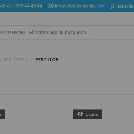
 45 43
/
955 44 45 44
info@steielectronica.com
¡Y recuerda
las categorias
>
>
REPUESTOS
PESTILLOS
o
Usado