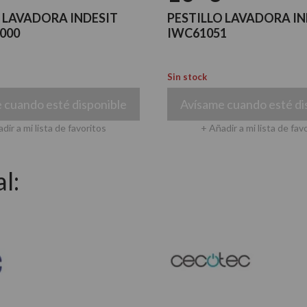
 LAVADORA INDESIT
PESTILLO LAVADORA IN
000
IWC61051
Sin stock
 cuando esté disponible
Avísame cuando esté di
dir a mi lista de favoritos
+ Añadir a mi lista de fav
l: