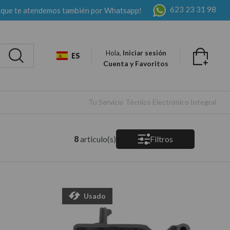
623 23 31 98
 que te atendemos también por Whatsapp!
Hola,
Iniciar sesión
ES
Cuenta y Favoritos
Tu Servicio Técnico Electrónico Integral
8
articulo(s)
Filtros
Usado