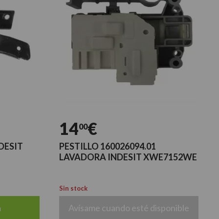
14
€
00
DESIT
PESTILLO 160026094.01
LAVADORA INDESIT XWE7152WE
Sin stock
a
Avísame cuando esté disponible