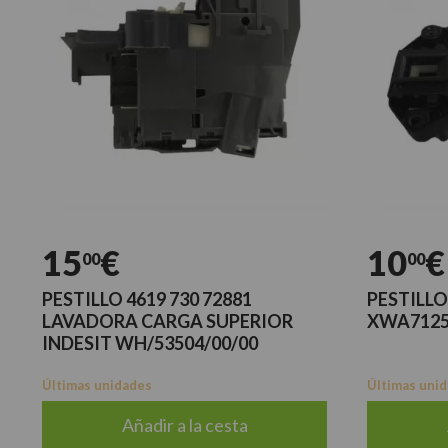
15
€
10
€
00
00
PESTILLO 4619 730 72881
PESTILLO
LAVADORA CARGA SUPERIOR
XWA712
INDESIT WH/53504/00/00
Últimas unidades
Últimas uni
Añadir a la cesta