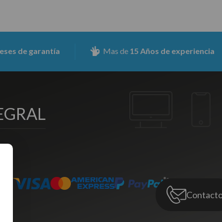
antía
Mas de
15 Años de experiencia
As
EGRAL
Contact