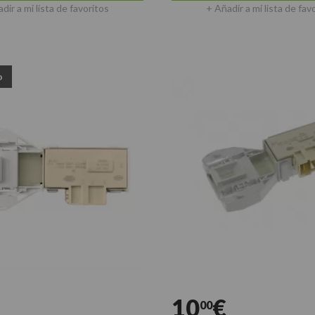
dir a mi lista de favoritos
+ Añadir a mi lista de fav
o
10
€
00