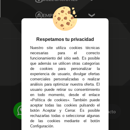
Mis Direcciones
Mis Pedidos
Écija - Sevilla
Mis favoritos
EMPRESA
Av. Plaza de Toros.
FAQ's
Local 3
Aviso Legal
Córdoba
Entregas y
C/ Ingeniero Iribarren,
Devoluciones
Respetamos tu privacidad
14
Política de Privacidad
Nuestro site utiliza cookies técnicas
Alzira - Valencia
Pago Seguro
necesarias para el correcto
C/ Esplugues, 135
Terminos y
funcionamiento del sitio web. Es posible
que además se utilicen otras categorías
Condiciones Generales
de cookies para personalizar la
Políticas de Cookies
experiencia de usuario, divulgar ofertas
comerciales personalizadas o realizar
análisis para optimizar nuestra oferta. El
usuario puede retirar su consentimiento
623 23 31 98
en todo momento, desde el enlace
«Política de cookies». También puede
Atendemos Whatsapp
aceptar todas las cookies pulsando el
botón Aceptar y Cerrar. Es posible
Contacto
955 44 45 43
/
955 44 45 44
rechazarlas todas o seleccionar algunas
de las cookies mediante el botón
info@steielectronica.com
Configuración.