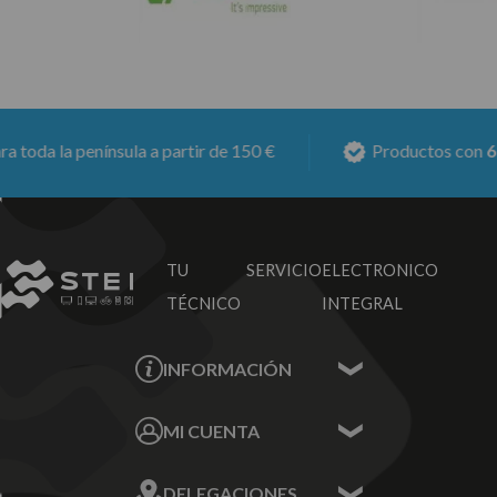
oda la península a partir de 150 €
Productos con
6 me
TU SERVICIO
ELECTRONICO
TÉCNICO
INTEGRAL
INFORMACIÓN
Contacta con nosotros
MI CUENTA
Sobre nosotros
Mis Datos
DELEGACIONES