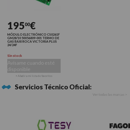
195
€
00
MÓDULO ELECTRÓNICO CS0261F
GM28/10 50056809-001 TERMO DE
GAS BAXI ROCA VICTORIA PLUS
24/24F
Sin stock
Avísame cuando esté
disponible
+ Añadir a mi lista de favoritos
Servicios Técnico Oficial:
Ver todas las marcas >