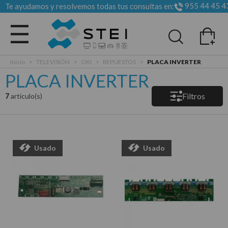
955 44 45 4
Te ayudamos y resolvemos todas tus consultas en:
Todas las categorias
Inicio
>
TELEVISIÓN
>
OKI
>
REPUESTOS
>
PLACA INVERTER
PLACA INVERTER
Filtros
7
articulo(s)
Usado
Usado