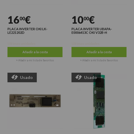
16
€
10
€
00
00
PLACA INVERTER OKI LK-
PLACA INVERTER UBAPA-
LE221202D
E0006413C OKI V32B-H
Últimas unidades
Últimas unidades
Añadir a la cesta
Añadir a la cesta
+ Añadir a mi lista de favoritos
+ Añadir a mi lista de favoritos
Usado
Usado