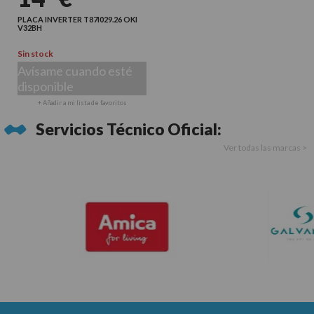
PLACA INVERTER T87I029.26 OKI
V32BH
Sin stock
Avísame cuando esté
disponible
+ Añadir a mi lista de favoritos
Servicios Técnico Oficial:
Ver todas las marcas >