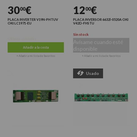
30
€
12
€
00
00
PLACA INVERTER V19N-PHTUV
PLACA INVERSOR 6632l-0520A OKI
OKI LC1971-EU
V42D-FHSTU
Sin stock
Últimas unidades
Avísame cuando esté
Añadir a la cesta
disponible
+ Añadir a mi lista de favoritos
+ Añadir a mi lista de favoritos
Usado