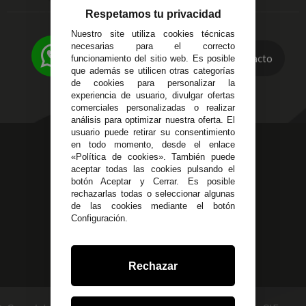
C/ Ingeniero Iribarren,
Devoluciones
Respetamos tu privacidad
14
Política de Privacidad
Nuestro site utiliza cookies técnicas
Alzira - Valencia
Pago Seguro
necesarias para el correcto
C/ Esplugues, 135
Contacto
Terminos y
funcionamiento del sitio web. Es posible
que además se utilicen otras categorías
Condiciones Generales
de cookies para personalizar la
Políticas de Cookies
experiencia de usuario, divulgar ofertas
comerciales personalizadas o realizar
análisis para optimizar nuestra oferta. El
usuario puede retirar su consentimiento
623 23 31 98
en todo momento, desde el enlace
«Política de cookies». También puede
Atendemos Whatsapp
aceptar todas las cookies pulsando el
botón Aceptar y Cerrar. Es posible
955 44 45 43
/
955 44 45 44
rechazarlas todas o seleccionar algunas
de las cookies mediante el botón
info@steielectronica.com
Configuración.
Avenida Plaza de Toros,
Local 3 Écija (Sevilla)
Rechazar