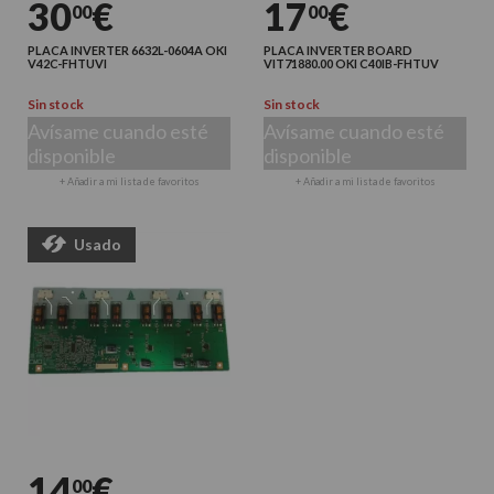
30
€
17
€
00
00
PLACA INVERTER 6632L-0604A OKI
PLACA INVERTER BOARD
V42C-FHTUVI
VIT71880.00 OKI C40IB-FHTUV
Sin stock
Sin stock
Avísame cuando esté
Avísame cuando esté
disponible
disponible
+ Añadir a mi lista de favoritos
+ Añadir a mi lista de favoritos
Usado
14
€
00