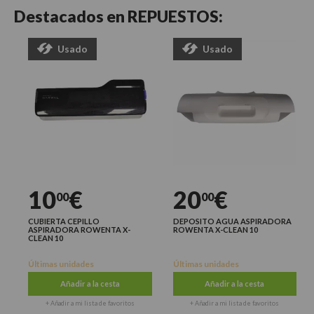
Destacados en
REPUESTOS:
Usado
Usado
10
€
20
€
00
00
CUBIERTA CEPILLO
DEPOSITO AGUA ASPIRADORA
ASPIRADORA ROWENTA X-
ROWENTA X-CLEAN 10
CLEAN 10
Últimas unidades
Últimas unidades
Añadir a la cesta
Añadir a la cesta
+ Añadir a mi lista de favoritos
+ Añadir a mi lista de favoritos