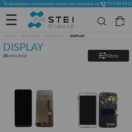
955 44 45 4
Te ayudamos y resolvemos todas tus consultas en:
Todas las categorias
Inicio
>
TELEFONÍA
>
SAMSUNG
>
DISPLAY
DISPLAY
Filtros
26
articulo(s)