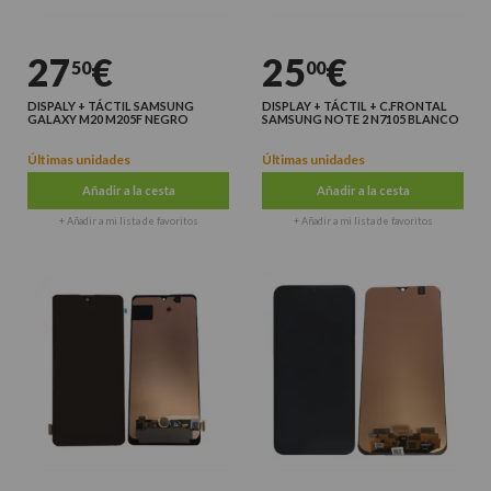
27
€
25
€
50
00
DISPALY + TÁCTIL SAMSUNG
DISPLAY + TÁCTIL + C.FRONTAL
GALAXY M20 M205F NEGRO
SAMSUNG NOTE 2 N7105 BLANCO
Últimas unidades
Últimas unidades
Añadir a la cesta
Añadir a la cesta
+ Añadir a mi lista de favoritos
+ Añadir a mi lista de favoritos