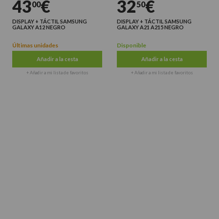
43
€
32
€
00
50
DISPLAY + TÁCTIL SAMSUNG
DISPLAY + TÁCTIL SAMSUNG
GALAXY A12 NEGRO
GALAXY A21 A215 NEGRO
Últimas unidades
Disponible
Añadir a la cesta
Añadir a la cesta
+ Añadir a mi lista de favoritos
+ Añadir a mi lista de favoritos