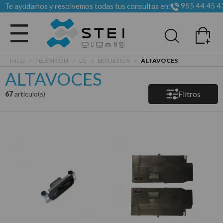
955 44 45 4
Te ayudamos y resolvemos todas tus consultas en:
Todas las categorias
Inicio
>
TELEVISIÓN
>
LG
>
REPUESTOS
>
ALTAVOCES
ALTAVOCES
Filtros
67
articulo(s)