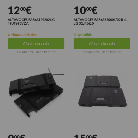
12
€
10
€
00
00
ALTAVOCES EAB63129202 LG
ALTAVOCES EAB63650001/02 R+L
49UF695VZA
LG 32LF5610
Últimas unidades
Disponible
Añadir a la cesta
Añadir a la cesta
+ Añadir a mi lista de favoritos
+ Añadir a mi lista de favoritos
00
00