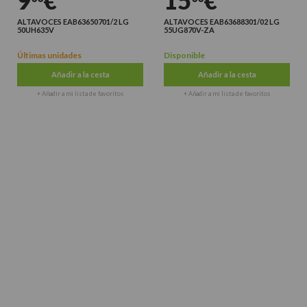
9
€
15
€
ALTAVOCES EAB63650701/2 LG
ALTAVOCES EAB63688301/02 LG
50UH635V
55UG870V-ZA
Últimas unidades
Disponible
Añadir a la cesta
Añadir a la cesta
+ Añadir a mi lista de favoritos
+ Añadir a mi lista de favoritos