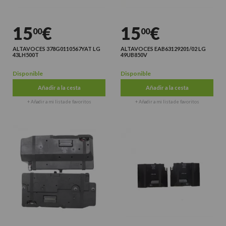
15
€
15
€
00
00
ALTAVOCES 378G0110567YAT LG
ALTAVOCES EAB63129201/02 LG
43LH500T
49UB850V
Disponible
Disponible
Añadir a la cesta
Añadir a la cesta
+ Añadir a mi lista de favoritos
+ Añadir a mi lista de favoritos