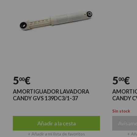
5
€
5
€
00
00
AMORTIGUADOR LAVADORA
AMORTI
CANDY GVS 139DC3/1-37
CANDY C
Últimas unidades
Sin stock
Añadir a la cesta
Avísame
+ Añadir a mi lista de favoritos
+ Aña