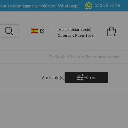
623 23 31 98
 que te atendemos también por Whatsapp!
Hola,
Iniciar sesión
ES
Cuenta y Favoritos
Tu Servicio Técnico Electrónico Integral
2
articulo(s)
Filtros