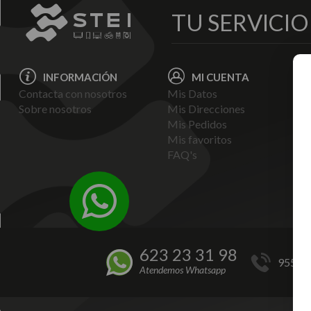
TU SERVICI
INFORMACIÓN
MI CUENTA
Contacta con nosotros
Mis Datos
Avi
Sobre nosotros
Mis Direcciones
Ent
Mis Pedidos
Pol
Mis favoritos
Pag
FAQ's
Ter
Con
Pol
623 23 31 98
955 44
Atendemos Whatsapp