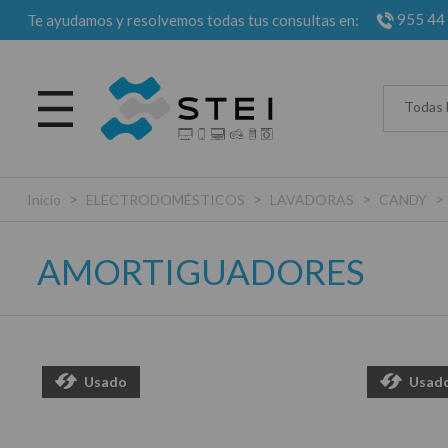
955 44
Te ayudamos y resolvemos todas tus consultas en:
Todas 
>
>
>
>
Inicio
ELECTRODOMÉSTICOS
LAVADORAS
CANDY
AMORTIGUADORES
Usado
Usad