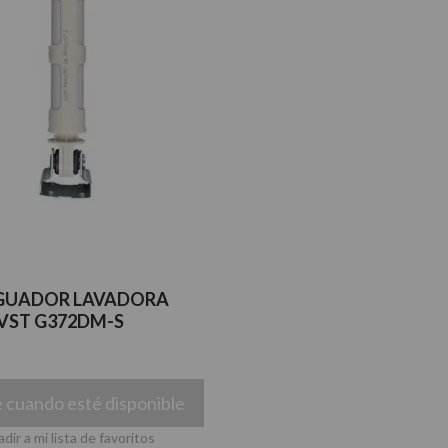
GUADOR LAVADORA
VST G372DM-S
 cuando esté disponible
dir a mi lista de favoritos