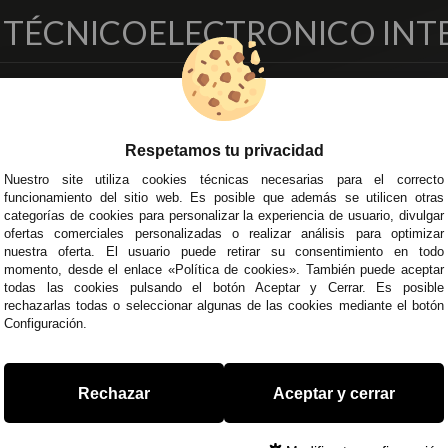
O TÉCNICO
ELECTRONICO INT
EMPRESA
DELEGACIONES
so Legal
Écija - Sevilla
Respetamos tu privacidad
regas y Devoluciones
Av. Plaza de Toros. Local 3
ítica de Privacidad
Córdoba
Nuestro site utiliza cookies técnicas necesarias para el correcto
funcionamiento del sitio web. Es posible que además se utilicen otras
o Seguro
C/ Ingeniero Iribarren, 14
categorías de cookies para personalizar la experiencia de usuario, divulgar
minos y
Alzira - Valencia
ofertas comerciales personalizadas o realizar análisis para optimizar
diciones Generales
C/ Esplugues, 135
nuestra oferta. El usuario puede retirar su consentimiento en todo
íticas de Cookies
momento, desde el enlace «Política de cookies». También puede aceptar
todas las cookies pulsando el botón Aceptar y Cerrar. Es posible
rechazarlas todas o seleccionar algunas de las cookies mediante el botón
Configuración.
 45 43
/
955 44 45 44
info@steielectronica.com
A
Rechazar
Aceptar y cerrar