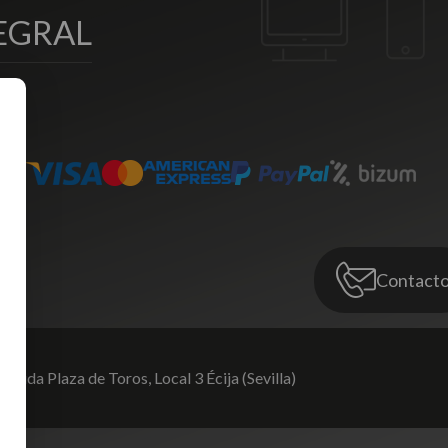
EGRAL
Contact
venida Plaza de Toros,
Local 3 Écija (Sevilla)