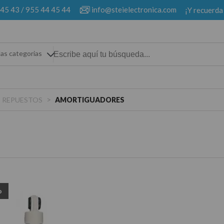
 45 43
/
955 44 45 44
info@steielectronica.com
¡Y recuerda
las categorias
>
REPUESTOS
AMORTIGUADORES
o