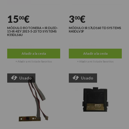
15
€
3
€
00
00
MÓDULO BOTONERA + IR DLED-
MÓDULO IR 17LD160 TD SYSTEMS
15-IR-KEY 2015-5-23 TD SYSTEMS
K40DLV3F
K55DLS6U
Últimas unidades
Últimas unidades
Añadir a la cesta
Añadir a la cesta
+ Añadir a mi lista de favoritos
+ Añadir a mi lista de favoritos
Usado
Usado