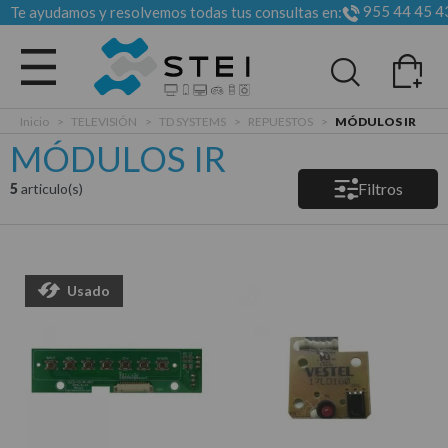
955 44 45 4
Te ayudamos y resolvemos todas tus consultas en:
Todas las categorias
Inicio
>
TELEVISIÓN
>
TD SYSTEMS
>
REPUESTOS
>
MÓDULOS IR
MÓDULOS IR
Filtros
5
articulo(s)
Usado