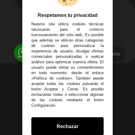
Aviso Legal
Córdoba
Entregas y
C/ Ingeniero Iribarren,
Devoluciones
Respetamos tu privacidad
14
Política de Privacidad
Nuestro site utiliza cookies técnicas
Alzira - Valencia
Pago Seguro
necesarias para el correcto
C/ Esplugues, 135
Terminos y
funcionamiento del sitio web. Es posible
que además se utilicen otras categorías
Condiciones Generales
de cookies para personalizar la
Políticas de Cookies
experiencia de usuario, divulgar ofertas
Contacto
comerciales personalizadas o realizar
análisis para optimizar nuestra oferta. El
usuario puede retirar su consentimiento
623 23 31 98
en todo momento, desde el enlace
«Política de cookies». También puede
Atendemos Whatsapp
aceptar todas las cookies pulsando el
botón Aceptar y Cerrar. Es posible
955 44 45 43
/
955 44 45 44
rechazarlas todas o seleccionar algunas
de las cookies mediante el botón
info@steielectronica.com
Configuración.
Avenida Plaza de Toros,
Local 3 Écija (Sevilla)
Rechazar