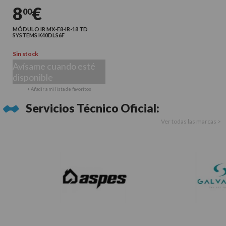
8
€
00
MÓDULO IR MX-E8-IR-18 TD
SYSTEMS K40DLS6F
Sin stock
Avísame cuando esté
disponible
+ Añadir a mi lista de favoritos
Servicios Técnico Oficial:
Ver todas las marcas >