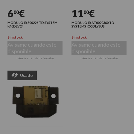
6
€
11
€
00
00
MÓDULO IR 300226 TD SYSTEM
MÓDULO IR AT0090360 TD
K40DLV2F
SYSTEMS K55DLY8US
Sin stock
Sin stock
Avísame cuando esté
Avísame cuando esté
disponible
disponible
+ Añadir a mi lista de favoritos
+ Añadir a mi lista de favoritos
Usado