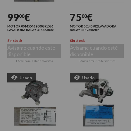
99
€
75
€
00
00
MOTOR 00145546 9000891566
MOTOR 00145782 LAVADORA
LAVADORA BALAY 3TS853B/01
BALAY 3TS984X/09
Sin stock
Sin stock
Avísame cuando esté
Avísame cuando esté
disponible
disponible
+ Añadir a mi lista de favoritos
+ Añadir a mi lista de favoritos
Usado
Usado