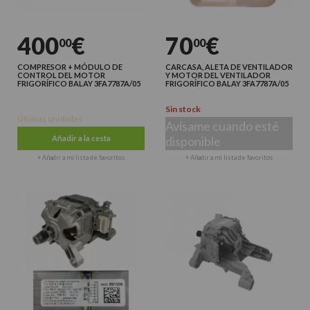
400
€
70
€
00
00
COMPRESOR + MÓDULO DE
CARCASA, ALETA DE VENTILADOR
CONTROL DEL MOTOR
Y MOTOR DEL VENTILADOR
FRIGORÍFICO BALAY 3FA7787A/05
FRIGORÍFICO BALAY 3FA7787A/05
Sin stock
Últimas unidades
Avísame cuando esté
Añadir a la cesta
disponible
+ Añadir a mi lista de favoritos
+ Añadir a mi lista de favoritos