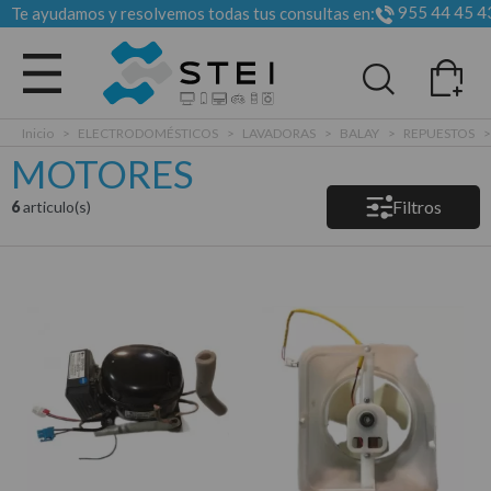
955 44 45 4
Te ayudamos y resolvemos todas tus consultas en:
Todas las categorias
Inicio
>
ELECTRODOMÉSTICOS
>
LAVADORAS
>
BALAY
>
REPUESTOS
MOTORES
Filtros
6
articulo(s)