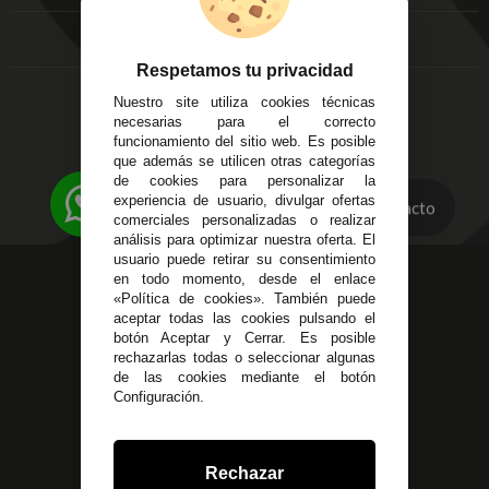
Local 3
Aviso Legal
Córdoba
Entregas y
C/ Ingeniero Iribarren,
Devoluciones
Respetamos tu privacidad
14
Política de Privacidad
Nuestro site utiliza cookies técnicas
Alzira - Valencia
Pago Seguro
necesarias para el correcto
C/ Esplugues, 135
Terminos y
funcionamiento del sitio web. Es posible
que además se utilicen otras categorías
Condiciones Generales
de cookies para personalizar la
Políticas de Cookies
experiencia de usuario, divulgar ofertas
Contacto
comerciales personalizadas o realizar
análisis para optimizar nuestra oferta. El
usuario puede retirar su consentimiento
623 23 31 98
en todo momento, desde el enlace
«Política de cookies». También puede
Atendemos Whatsapp
aceptar todas las cookies pulsando el
botón Aceptar y Cerrar. Es posible
955 44 45 43
/
955 44 45 44
rechazarlas todas o seleccionar algunas
de las cookies mediante el botón
info@steielectronica.com
Configuración.
Avenida Plaza de Toros,
Local 3 Écija (Sevilla)
Rechazar