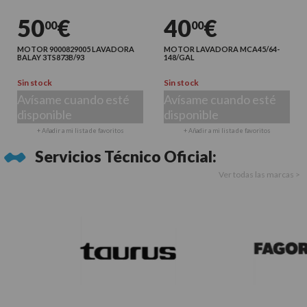
50
€
40
€
00
00
MOTOR 9000829005 LAVADORA
MOTOR LAVADORA MCA45/64-
BALAY 3TS873B/93
148/GAL
Sin stock
Sin stock
Avísame cuando esté
Avísame cuando esté
disponible
disponible
+ Añadir a mi lista de favoritos
+ Añadir a mi lista de favoritos
Servicios Técnico Oficial:
Ver todas las marcas >