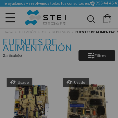
955 44 45 4
Te ayudamos y resolvemos todas tus consultas en:
Todas las categorias
Inicio
>
TELEVISIÓN
>
OK
>
REPUESTOS
>
FUENTES DE ALIMENTACI
FUENTES DE
ALIMENTACIÓN
Filtros
2
articulo(s)
Usado
Usado