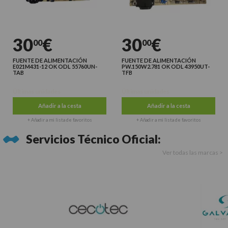
30
€
30
€
00
00
FUENTE DE ALIMENTACIÓN
FUENTE DE ALIMENTACIÓN
E021M431-12 OK ODL 55760UN-
PW.150W2.781 OK ODL 43950UT-
TAB
TFB
Últimas unidades
Últimas unidades
Añadir a la cesta
Añadir a la cesta
+ Añadir a mi lista de favoritos
+ Añadir a mi lista de favoritos
Servicios Técnico Oficial:
Ver todas las marcas >