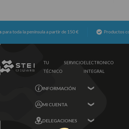
ra toda la península a partir de 150 €
Productos con
6
TU SERVICIO
ELECTRONICO
TÉCNICO
INTEGRAL
INFORMACIÓN
Contacta con nosotros
MI CUENTA
Sobre nosotros
Mis Datos
DELEGACIONES
Mis Direcciones
Mis Pedidos