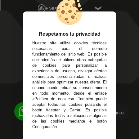
Écija - Sevilla
Mis favoritos
EMPRESA
Av. Plaza de Toros.
FAQ's
Local 3
Aviso Legal
Córdoba
Entregas y
C/ Ingeniero Iribarren,
Devoluciones
Respetamos tu privacidad
14
Política de Privacidad
Nuestro site utiliza cookies técnicas
Alzira - Valencia
Pago Seguro
necesarias para el correcto
C/ Esplugues, 135
Terminos y
funcionamiento del sitio web. Es posible
que además se utilicen otras categorías
Condiciones Generales
de cookies para personalizar la
Políticas de Cookies
experiencia de usuario, divulgar ofertas
comerciales personalizadas o realizar
análisis para optimizar nuestra oferta. El
usuario puede retirar su consentimiento
623 23 31 98
en todo momento, desde el enlace
«Política de cookies». También puede
Atendemos Whatsapp
aceptar todas las cookies pulsando el
botón Aceptar y Cerrar. Es posible
Contacto
955 44 45 43
/
955 44 45 44
rechazarlas todas o seleccionar algunas
de las cookies mediante el botón
info@steielectronica.com
Configuración.