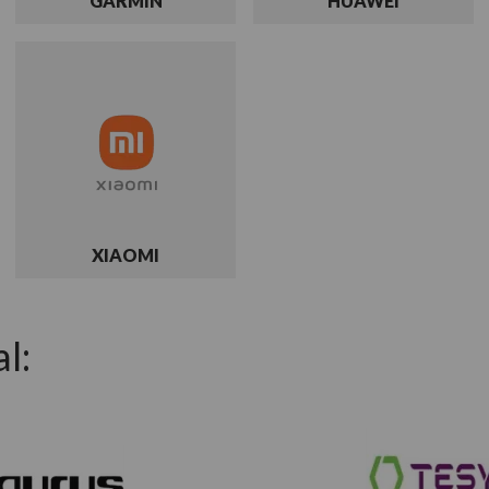
GARMIN
HUAWEI
XIAOMI
l: