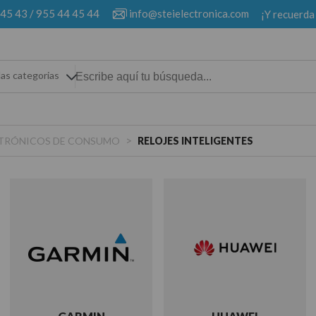
 45 43
/
955 44 45 44
info@steielectronica.com
¡Y recuerda
las categorias
>
ECTRÓNICOS DE CONSUMO
RELOJES INTELIGENTES