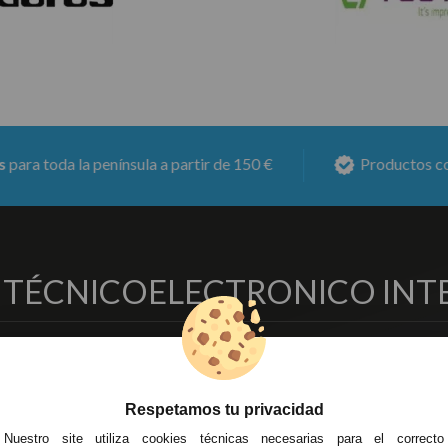
oda la península a partir de 150 €
Productos con
6 me
O TÉCNICO
ELECTRONICO INT
EMPRESA
DELEGACIONES
so Legal
Écija - Sevilla
Respetamos tu privacidad
regas y Devoluciones
Av. Plaza de Toros. Local 3
ítica de Privacidad
Córdoba
Nuestro site utiliza cookies técnicas necesarias para el correcto