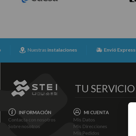
Nuestras
instalaciones
Envió Expresss
para t
TU SERVICI
INFORMACIÓN
MI CUENTA
Contacta con nosotros
Mis Datos
Avi
Sobre nosotros
Mis Direcciones
Ent
Mis Pedidos
Pol