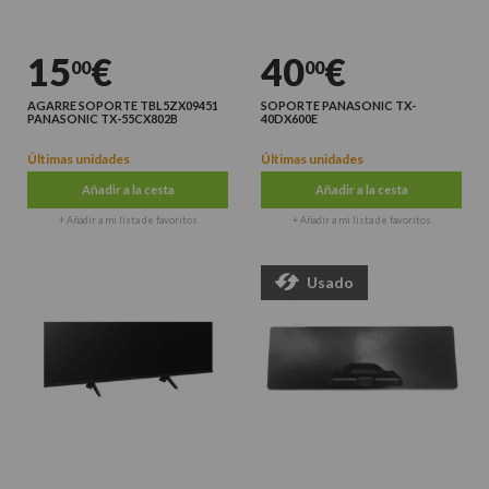
15
€
40
€
00
00
AGARRE SOPORTE TBL5ZX09451
SOPORTE PANASONIC TX-
PANASONIC TX-55CX802B
40DX600E
Últimas unidades
Últimas unidades
Añadir a la cesta
Añadir a la cesta
+ Añadir a mi lista de favoritos
+ Añadir a mi lista de favoritos
Usado