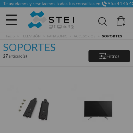
955 44 45 4
Te ayudamos y resolvemos todas tus consultas en:
Todas las categorias
Inicio
>
TELEVISIÓN
>
PANASONIC
>
ACCESORIOS
>
SOPORTES
SOPORTES
Filtros
27
articulo(s)