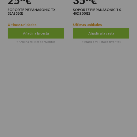
25
€
35
€
SOPORTE PIE PANASONIC TX-
SOPORTE PIE PANASONIC TX-
32AS520E
40DS500ES
Últimas unidades
Últimas unidades
Añadir a la cesta
Añadir a la cesta
+ Añadir a mi lista de favoritos
+ Añadir a mi lista de favoritos