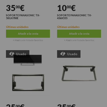
35
€
10
€
00
00
SOPORTE PANASONIC TX-
SOPORTE PANASONIIC TX-
50GX700E
436X555
Últimas unidades
Últimas unidades
Añadir a la cesta
Añadir a la cesta
+ Añadir a mi lista de favoritos
+ Añadir a mi lista de favoritos
Usado
Usado
00
00