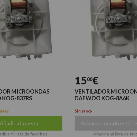
15
€
00
DOR MICROONDAS
VENTILADOR MICROO
 KOG-837RS
DAEWOO KOG-8A6K
dades
Sin stock
Añadir a la cesta
Avísame cuando esté di
dir a mi lista de favoritos
+ Añadir a mi lista de fav