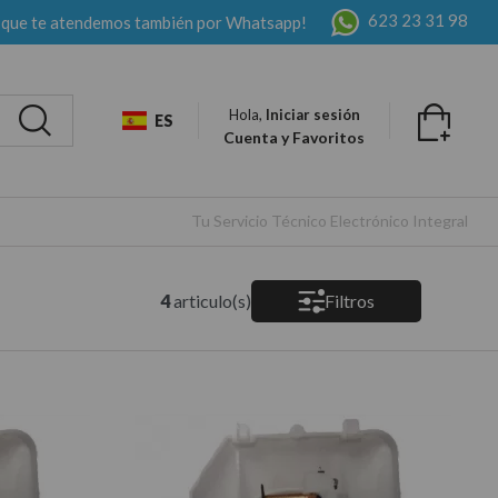
623 23 31 98
 que te atendemos también por Whatsapp!
Hola,
Iniciar sesión
ES
Cuenta y Favoritos
Tu Servicio Técnico Electrónico Integral
4
articulo(s)
Filtros