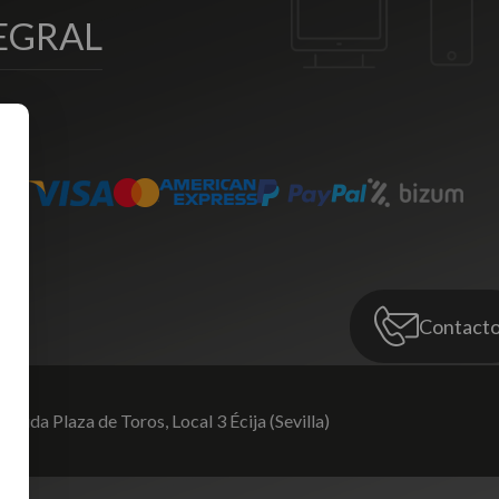
EGRAL
Contact
venida Plaza de Toros,
Local 3 Écija (Sevilla)