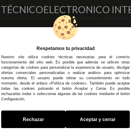
O TÉCNICO
ELECTRONICO INT
EMPRESA
DELEGACIONES
so Legal
Écija - Sevilla
regas y Devoluciones
Av. Plaza de Toros. Local 3
Respetamos tu privacidad
ítica de Privacidad
Córdoba
Nuestro site utiliza cookies técnicas necesarias para el correcto
o Seguro
C/ Ingeniero Iribarren, 14
funcionamiento del sitio web. Es posible que además se utilicen otras
minos y
Alzira - Valencia
categorías de cookies para personalizar la experiencia de usuario, divulgar
diciones Generales
C/ Esplugues, 135
ofertas comerciales personalizadas o realizar análisis para optimizar
íticas de Cookies
nuestra oferta. El usuario puede retirar su consentimiento en todo
momento, desde el enlace «Política de cookies». También puede aceptar
todas las cookies pulsando el botón Aceptar y Cerrar. Es posible
rechazarlas todas o seleccionar algunas de las cookies mediante el botón
Configuración.
 45 43
/
955 44 45 44
info@steielectronica.com
A
Rechazar
Aceptar y cerrar