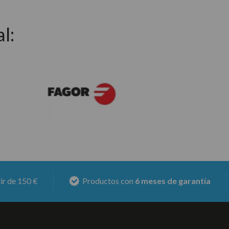
l:
0 €
Productos con
6 meses de garantía
M