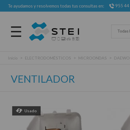
955 44
Te ayudamos y resolvemos todas tus consultas en:
Todas 
>
>
>
Inicio
ELECTRODOMÉSTICOS
MICROONDAS
DAEWO
VENTILADOR
Usado