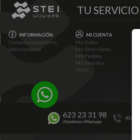
TU SERVICI
INFORMACIÓN
MI CUENTA
Contacta con nosotros
Mis Datos
Avi
Sobre nosotros
Mis Direcciones
Ent
Mis Pedidos
Pol
Mis favoritos
Pag
FAQ's
Ter
Con
Pol
623 23 31 98
955 44
Atendemos Whatsapp