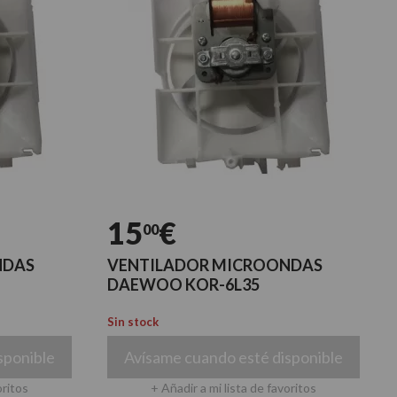
15
€
00
NDAS
VENTILADOR MICROONDAS
DAEWOO KOR-6L35
Sin stock
sponible
Avísame cuando esté disponible
oritos
+ Añadir a mi lista de favoritos