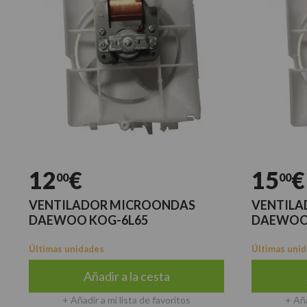
12
€
15
€
00
00
VENTILADOR MICROONDAS
VENTILA
DAEWOO KOG-6L65
DAEWOO
Últimas unidades
Últimas uni
Añadir a la cesta
+ Añadir a mi lista de favoritos
+ Aña