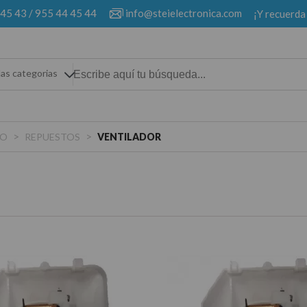
 45 43
/
955 44 45 44
info@steielectronica.com
¡Y recuerda
las categorias
>
>
O
REPUESTOS
VENTILADOR