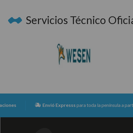
Servicios Técnico Oficia
Envió Expresss
para toda la península a partir de 15