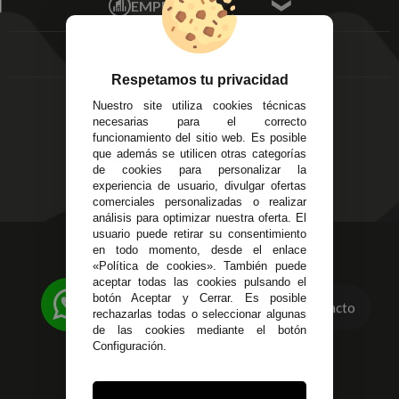
EMPRESA
Av. Plaza de Toros.
FAQ's
Local 3
Aviso Legal
Córdoba
Entregas y
C/ Ingeniero Iribarren,
Devoluciones
Respetamos tu privacidad
14
Política de Privacidad
Nuestro site utiliza cookies técnicas
Alzira - Valencia
Pago Seguro
necesarias para el correcto
C/ Esplugues, 135
Terminos y
funcionamiento del sitio web. Es posible
que además se utilicen otras categorías
Condiciones Generales
de cookies para personalizar la
Políticas de Cookies
experiencia de usuario, divulgar ofertas
comerciales personalizadas o realizar
análisis para optimizar nuestra oferta. El
usuario puede retirar su consentimiento
623 23 31 98
en todo momento, desde el enlace
«Política de cookies». También puede
Atendemos Whatsapp
aceptar todas las cookies pulsando el
botón Aceptar y Cerrar. Es posible
Contacto
955 44 45 43
/
955 44 45 44
rechazarlas todas o seleccionar algunas
de las cookies mediante el botón
info@steielectronica.com
Configuración.
Avenida Plaza de Toros,