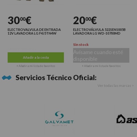
30
€
20
€
00
00
ELECTROVALVULA DE ENTRADA
ELECTROVÁLVULA 5221EN1005B
12V LAVADORA LG F4J5TN4W
LAVADORA LG WD-10700MD
Sin stock
Últimas unidades
Avísame cuando esté
Añadir a la cesta
disponible
+ Añadir a mi lista de favoritos
+ Añadir a mi lista de favoritos
Servicios Técnico Oficial:
Ver todas las marcas >