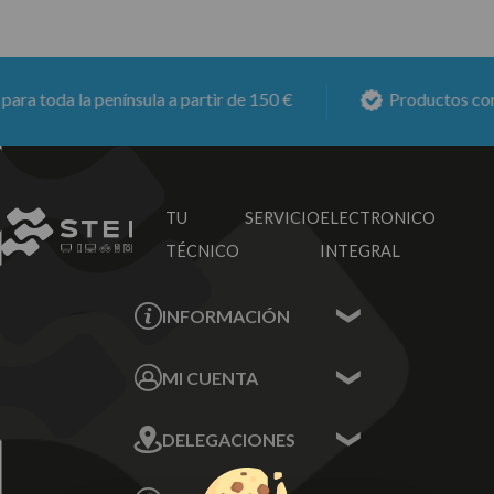
a toda la península a partir de 150 €
Productos con
6
TU SERVICIO
ELECTRONICO
TÉCNICO
INTEGRAL
INFORMACIÓN
Contacta con nosotros
MI CUENTA
Sobre nosotros
Mis Datos
DELEGACIONES
Mis Direcciones
Mis Pedidos
Écija - Sevilla
Mis favoritos