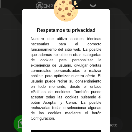
Écija - Sevilla
Mis favoritos
EMPRESA
Av. Plaza de Toros.
FAQ's
Local 3
Aviso Legal
Córdoba
Entregas y
C/ Ingeniero Iribarren,
Devoluciones
Respetamos tu privacidad
14
Política de Privacidad
Nuestro site utiliza cookies técnicas
Alzira - Valencia
Pago Seguro
necesarias para el correcto
C/ Esplugues, 135
Terminos y
funcionamiento del sitio web. Es posible
que además se utilicen otras categorías
Condiciones Generales
de cookies para personalizar la
Políticas de Cookies
experiencia de usuario, divulgar ofertas
comerciales personalizadas o realizar
análisis para optimizar nuestra oferta. El
usuario puede retirar su consentimiento
623 23 31 98
en todo momento, desde el enlace
«Política de cookies». También puede
Atendemos Whatsapp
aceptar todas las cookies pulsando el
botón Aceptar y Cerrar. Es posible
955 44 45 43
/
955 44 45 44
rechazarlas todas o seleccionar algunas
de las cookies mediante el botón
info@steielectronica.com
Configuración.
Contacto
Avenida Plaza de Toros,