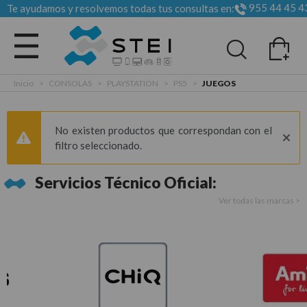
955 44 45 4
Te ayudamos y resolvemos todas tus consultas en:
Todas las categorias
Inicio
>
CONSOLAS
>
PLAYSTATION
>
PS5
>
JUEGOS
No existen productos que correspondan con el
filtro seleccionado.
Servicios Técnico Oficial:
Ver todas las marcas >