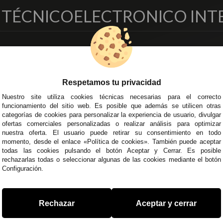
O TÉCNICO
ELECTRONICO INT
EMPRESA
DELEGACIONES
so Legal
Écija - Sevilla
regas y Devoluciones
Av. Plaza de Toros. Local 3
Respetamos tu privacidad
ítica de Privacidad
Córdoba
Nuestro site utiliza cookies técnicas necesarias para el correcto
o Seguro
C/ Ingeniero Iribarren, 14
funcionamiento del sitio web. Es posible que además se utilicen otras
minos y
Alzira - Valencia
categorías de cookies para personalizar la experiencia de usuario, divulgar
diciones Generales
C/ Esplugues, 135
ofertas comerciales personalizadas o realizar análisis para optimizar
íticas de Cookies
nuestra oferta. El usuario puede retirar su consentimiento en todo
momento, desde el enlace «Política de cookies». También puede aceptar
todas las cookies pulsando el botón Aceptar y Cerrar. Es posible
rechazarlas todas o seleccionar algunas de las cookies mediante el botón
Configuración.
 45 43
/
955 44 45 44
info@steielectronica.com
A
Rechazar
Aceptar y cerrar