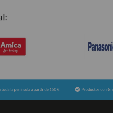
l:
 península a partir de 150 €
Productos con
6 meses d