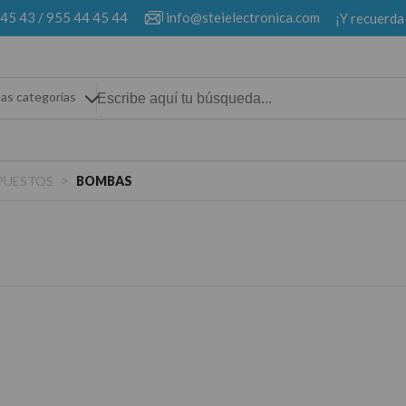
 45 43
/
955 44 45 44
info@steielectronica.com
¡Y recuerda
las categorias
>
PUESTOS
BOMBAS