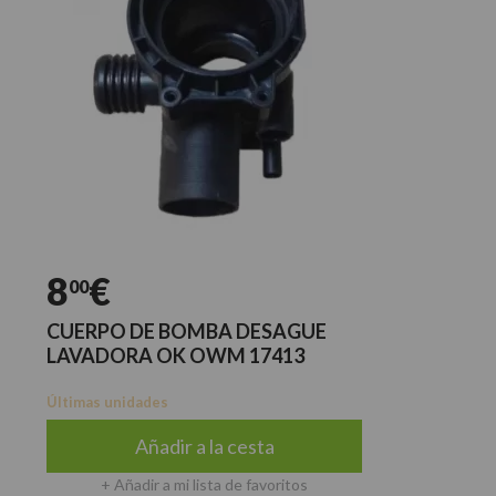
8
€
00
CUERPO DE BOMBA DESAGUE
LAVADORA OK OWM 17413
Últimas unidades
Añadir a la cesta
+ Añadir a mi lista de favoritos