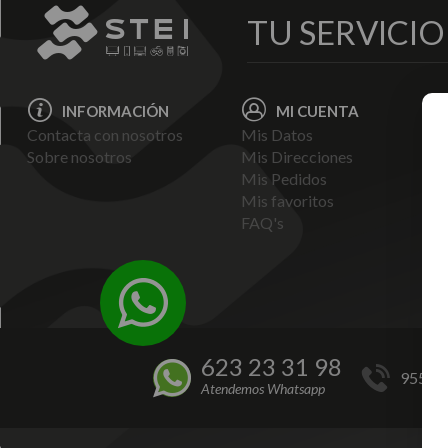
TU SERVICI
INFORMACIÓN
MI CUENTA
Contacta con nosotros
Mis Datos
Avi
Sobre nosotros
Mis Direcciones
Ent
Mis Pedidos
Pol
Mis favoritos
Pag
FAQ's
Ter
Con
Pol
623 23 31 98
955 44
Atendemos Whatsapp