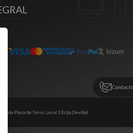
EGRAL
Contact
venida Plaza de Toros,
Local 3 Écija (Sevilla)