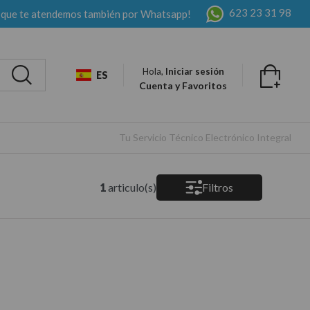
623 23 31 98
 que te atendemos también por Whatsapp!
Hola,
Iniciar sesión
ES
Cuenta y Favoritos
Tu Servicio Técnico Electrónico Integral
1
articulo(s)
Filtros