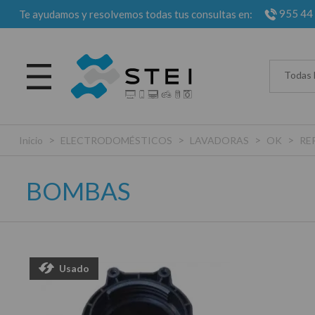
955 44
Te ayudamos y resolvemos todas tus consultas en:
Todas 
>
>
>
>
Inicio
ELECTRODOMÉSTICOS
LAVADORAS
OK
RE
BOMBAS
Usado