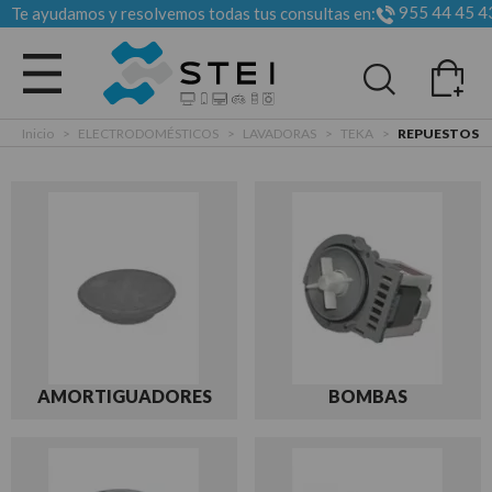
955 44 45 4
Te ayudamos y resolvemos todas tus consultas en:
Todas las categorias
Inicio
>
ELECTRODOMÉSTICOS
>
LAVADORAS
>
TEKA
>
REPUESTOS
AMORTIGUADORES
BOMBAS