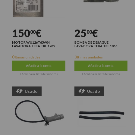
150
€
25
€
00
00
MOTOR WU126T65V04
BOMBA DE DESAGÜE
LAVADORA TEKA TKL 1285
LAVADORA TEKA TKL 1065
Últimas unidades
Últimas unidades
Añadir a la cesta
Añadir a la cesta
+ Añadir a mi lista de favoritos
+ Añadir a mi lista de favoritos
Usado
Usado