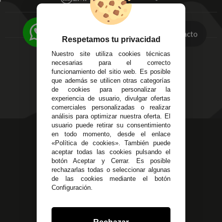
Av. Plaza de Toros.
FAQ's
Local 3
Aviso Legal
Córdoba
Entregas y
C/ Ingeniero Iribarren,
Contacto
Devoluciones
Respetamos tu privacidad
14
Política de Privacidad
Nuestro site utiliza cookies técnicas
Alzira - Valencia
Pago Seguro
necesarias para el correcto
C/ Esplugues, 135
Terminos y
funcionamiento del sitio web. Es posible
que además se utilicen otras categorías
Condiciones Generales
de cookies para personalizar la
Políticas de Cookies
experiencia de usuario, divulgar ofertas
comerciales personalizadas o realizar
análisis para optimizar nuestra oferta. El
usuario puede retirar su consentimiento
623 23 31 98
en todo momento, desde el enlace
«Política de cookies». También puede
Atendemos Whatsapp
aceptar todas las cookies pulsando el
botón Aceptar y Cerrar. Es posible
955 44 45 43
/
955 44 45 44
rechazarlas todas o seleccionar algunas
de las cookies mediante el botón
info@steielectronica.com
Configuración.
Avenida Plaza de Toros,
Local 3 Écija (Sevilla)