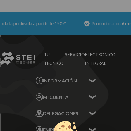
 península a partir de 150 €
Productos con
6 meses d
TU SERVICIO
ELECTRONICO
TÉCNICO
INTEGRAL
INFORMACIÓN
Contacta con nosotros
MI CUENTA
Sobre nosotros
Mis Datos
DELEGACIONES
Mis Direcciones
Mis Pedidos
Écija - Sevilla
Mis favoritos
EMPRESA