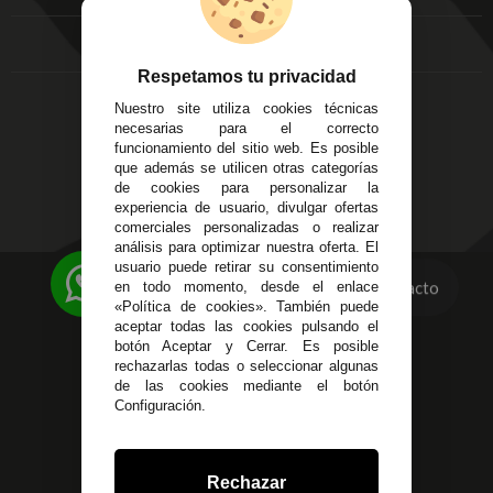
FAQ's
Local 3
Aviso Legal
Córdoba
Entregas y
C/ Ingeniero Iribarren,
Devoluciones
Respetamos tu privacidad
14
Política de Privacidad
Nuestro site utiliza cookies técnicas
Alzira - Valencia
Pago Seguro
necesarias para el correcto
C/ Esplugues, 135
Terminos y
funcionamiento del sitio web. Es posible
que además se utilicen otras categorías
Condiciones Generales
de cookies para personalizar la
Políticas de Cookies
experiencia de usuario, divulgar ofertas
comerciales personalizadas o realizar
análisis para optimizar nuestra oferta. El
usuario puede retirar su consentimiento
623 23 31 98
Contacto
en todo momento, desde el enlace
«Política de cookies». También puede
Atendemos Whatsapp
aceptar todas las cookies pulsando el
botón Aceptar y Cerrar. Es posible
955 44 45 43
/
955 44 45 44
rechazarlas todas o seleccionar algunas
de las cookies mediante el botón
info@steielectronica.com
Configuración.
Avenida Plaza de Toros,
Local 3 Écija (Sevilla)
Rechazar