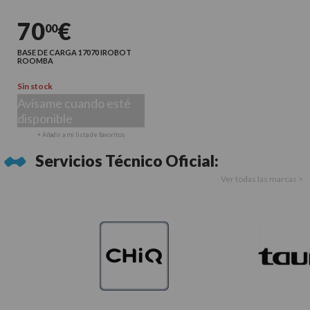
70
€
00
BASE DE CARGA 17070 IROBOT
ROOMBA
Sin stock
Avísame cuando esté
disponible
+ Añadir a mi lista de favoritos
Servicios Técnico Oficial:
Ver todas las marcas >