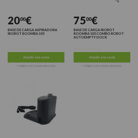
20
€
75
€
00
00
BASE DE CARGA ASPIRADORA
BASE DE CARGA IROBOT
IROBOT ROOMBA 105
ROOMBA 105 COMBO ROBOT
AUTOEMPTY DOCK
Últimas unidades
Últimas unidades
Añadir a la cesta
Añadir a la cesta
+ Añadir a mi lista de favoritos
+ Añadir a mi lista de favoritos