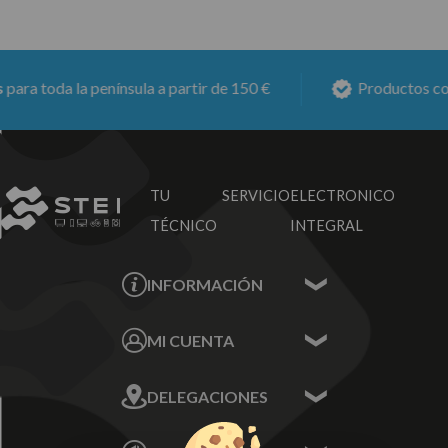
ra toda la península a partir de 150 €
Productos con
6
TU SERVICIO
ELECTRONICO
TÉCNICO
INTEGRAL
INFORMACIÓN
Contacta con nosotros
MI CUENTA
Sobre nosotros
Mis Datos
DELEGACIONES
Mis Direcciones
Mis Pedidos
Écija - Sevilla
Mis favoritos