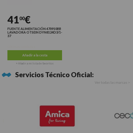
41
€
00
FUENTE ALIMENTACIÓN 470910BB
LAVADORA OTSEIN DYN8124D3/1-
37
Últimas unidades
Añadir a la cesta
+ Añadir a mi lista de favoritos
Servicios Técnico Oficial:
Ver todas las marcas >