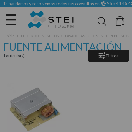
955 44 45 4
Te ayudamos y resolvemos todas tus consultas en:
Todas las categorias
Inicio
>
ELECTRODOMÉSTICOS
>
LAVADORAS
>
OTSEIN
>
REPUESTOS
FUENTE ALIMENTACIÓN
Filtros
1
articulo(s)