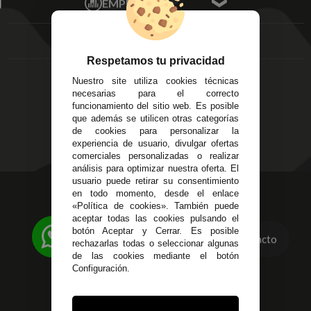
EMPRESA
Av. Plaza de Toros.
FAQ's
Local 3
Aviso Legal
Córdoba
Entregas y
C/ Ingeniero Iribarren,
Devoluciones
Respetamos tu privacidad
14
Política de Privacidad
Nuestro site utiliza cookies técnicas
Alzira - Valencia
Pago Seguro
necesarias para el correcto
C/ Esplugues, 135
Terminos y
funcionamiento del sitio web. Es posible
que además se utilicen otras categorías
Condiciones Generales
de cookies para personalizar la
Políticas de Cookies
experiencia de usuario, divulgar ofertas
comerciales personalizadas o realizar
análisis para optimizar nuestra oferta. El
usuario puede retirar su consentimiento
623 23 31 98
en todo momento, desde el enlace
«Política de cookies». También puede
Atendemos Whatsapp
aceptar todas las cookies pulsando el
botón Aceptar y Cerrar. Es posible
Contacto
955 44 45 43
/
955 44 45 44
rechazarlas todas o seleccionar algunas
de las cookies mediante el botón
info@steielectronica.com
Configuración.
Avenida Plaza de Toros,