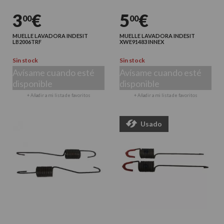
3
€
5
€
00
00
MUELLE LAVADORA INDESIT
MUELLE LAVADORA INDESIT
LB2006TRF
XWE91483 INNEX
Sin stock
Sin stock
Avísame cuando esté
Avísame cuando esté
disponible
disponible
+ Añadir a mi lista de favoritos
+ Añadir a mi lista de favoritos
Usado