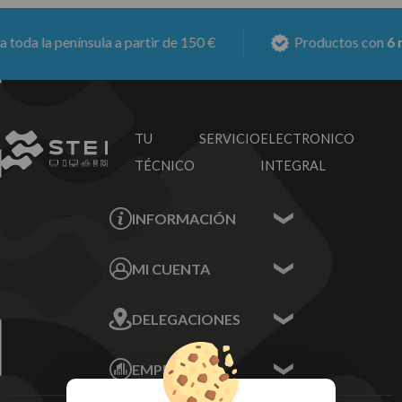
 la península a partir de 150 €
Productos con
6 mese
TU SERVICIO
ELECTRONICO
TÉCNICO
INTEGRAL
INFORMACIÓN
Contacta con nosotros
MI CUENTA
Sobre nosotros
Mis Datos
DELEGACIONES
Mis Direcciones
Mis Pedidos
Écija - Sevilla
Mis favoritos
EMPRESA
Av. Plaza de Toros.
FAQ's
Local 3