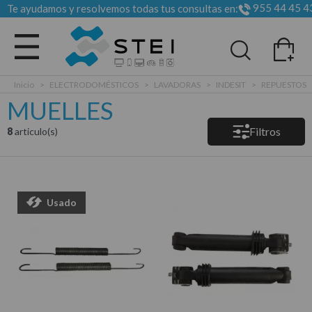
955 44 45 4
Te ayudamos y resolvemos todas tus consultas en:
Todas las categorias
Inicio
>
ELECTRODOMÉSTICOS
>
LAVADORAS
>
INDESIT
>
REPUESTOS
MUELLES
Filtros
8
articulo(s)
Usado