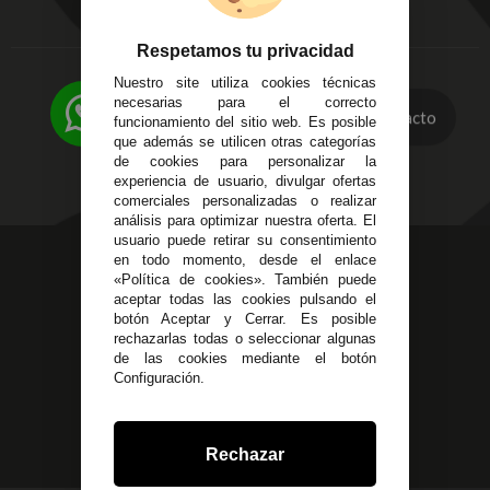
Aviso Legal
Córdoba
Entregas y
C/ Ingeniero Iribarren,
Devoluciones
Respetamos tu privacidad
14
Política de Privacidad
Nuestro site utiliza cookies técnicas
Alzira - Valencia
Pago Seguro
necesarias para el correcto
C/ Esplugues, 135
Contacto
Terminos y
funcionamiento del sitio web. Es posible
que además se utilicen otras categorías
Condiciones Generales
de cookies para personalizar la
Políticas de Cookies
experiencia de usuario, divulgar ofertas
comerciales personalizadas o realizar
análisis para optimizar nuestra oferta. El
usuario puede retirar su consentimiento
623 23 31 98
en todo momento, desde el enlace
«Política de cookies». También puede
Atendemos Whatsapp
aceptar todas las cookies pulsando el
botón Aceptar y Cerrar. Es posible
955 44 45 43
/
955 44 45 44
rechazarlas todas o seleccionar algunas
de las cookies mediante el botón
info@steielectronica.com
Configuración.
Avenida Plaza de Toros,
Local 3 Écija (Sevilla)
Rechazar