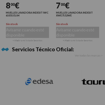
8
€
7
€
00
00
MUELLES LAVADORA INDESIT IWC
MUELLES LAVADORA INDESIT
61051 EU.M
XWE7152WE
Sin stock
Sin stock
Avísame cuando esté
Avísame cuando esté
disponible
disponible
+ Añadir a mi lista de favoritos
+ Añadir a mi lista de favoritos
Servicios Técnico Oficial:
Ver todas las marcas >