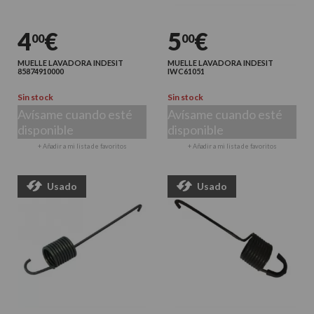
4
€
5
€
00
00
MUELLE LAVADORA INDESIT
MUELLE LAVADORA INDESIT
85874910000
IWC61051
Sin stock
Sin stock
Avísame cuando esté
Avísame cuando esté
disponible
disponible
+ Añadir a mi lista de favoritos
+ Añadir a mi lista de favoritos
Usado
Usado