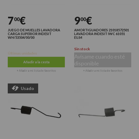
7
€
9
€
00
00
JUEGO DE MUELLES LAVADORA
AMORTIGUADORES 21018572501
CARGA SUPERIOR INDESIT
LAVADORA INDESIT IWC 61051
WH/53504/00/00
EU.M
Sin stock
Últimas unidades
Avísame cuando esté
Añadir a la cesta
disponible
+ Añadir a mi lista de favoritos
+ Añadir a mi lista de favoritos
Usado