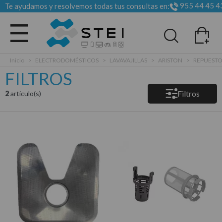
955 44 45 4
Te ayudamos y resolvemos todas tus consultas en:
Todas las categorias
Inicio
>
ELECTRODOMÉSTICOS
>
LAVAVAJILLAS
>
ARISTON
>
REPUESTO
FILTROS
Filtros
2
articulo(s)