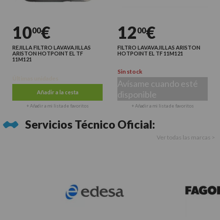
10
€
12
€
00
00
REJILLA FILTRO LAVAVAJILLAS
FILTRO LAVAVAJILLAS ARISTON
ARISTON HOTPOINT EL TF
HOTPOINT EL TF 11M121
11M121
Sin stock
Últimas unidades
Avísame cuando esté
Añadir a la cesta
disponible
+ Añadir a mi lista de favoritos
+ Añadir a mi lista de favoritos
Servicios Técnico Oficial:
Ver todas las marcas >