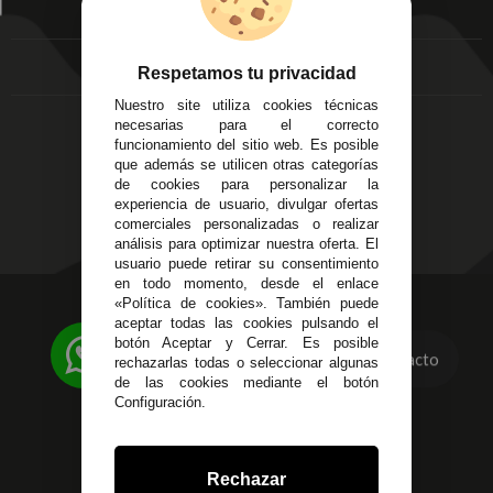
EMPRESA
Av. Plaza de Toros.
FAQ's
Local 3
Aviso Legal
Córdoba
Entregas y
Respetamos tu privacidad
C/ Ingeniero Iribarren,
Devoluciones
Nuestro site utiliza cookies técnicas
14
Política de Privacidad
necesarias para el correcto
Alzira - Valencia
Pago Seguro
funcionamiento del sitio web. Es posible
C/ Esplugues, 135
que además se utilicen otras categorías
Terminos y
de cookies para personalizar la
Condiciones Generales
experiencia de usuario, divulgar ofertas
Políticas de Cookies
comerciales personalizadas o realizar
análisis para optimizar nuestra oferta. El
usuario puede retirar su consentimiento
en todo momento, desde el enlace
«Política de cookies». También puede
623 23 31 98
aceptar todas las cookies pulsando el
Atendemos Whatsapp
botón Aceptar y Cerrar. Es posible
Contacto
rechazarlas todas o seleccionar algunas
955 44 45 43
/
955 44 45 44
de las cookies mediante el botón
Configuración.
info@steielectronica.com
Avenida Plaza de Toros,
Rechazar