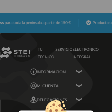
ara toda la península a partir de 150 €
Productos co
TU SERVICIO
ELECTRONICO
TÉCNICO
INTEGRAL
INFORMACIÓN
Contacta con nosotros
MI CUENTA
Sobre nosotros
Mis Datos
DELEGACIONES
Mis Direcciones
Mis Pedidos
Écija - Sevilla
Mis favoritos