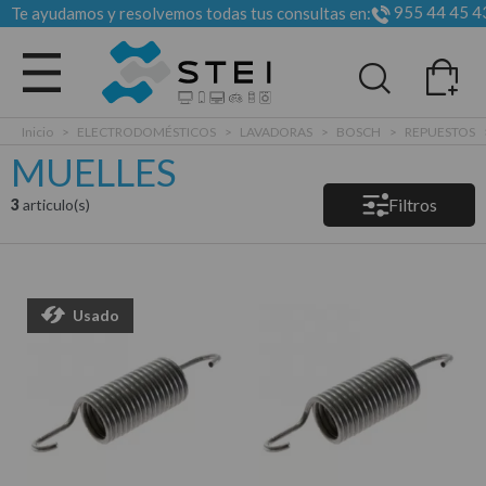
955 44 45 4
Te ayudamos y resolvemos todas tus consultas en:
Todas las categorias
Inicio
>
ELECTRODOMÉSTICOS
>
LAVADORAS
>
BOSCH
>
REPUESTOS
MUELLES
Filtros
3
articulo(s)
Usado