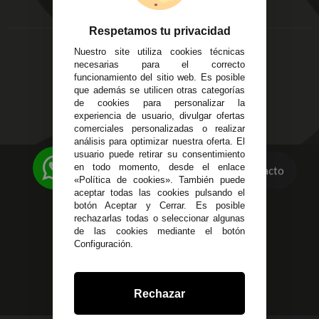
Córdoba
Entregas y
C/ Ingeniero Iribarren,
Devoluciones
Respetamos tu privacidad
14
Política de Privacidad
Nuestro site utiliza cookies técnicas
Alzira - Valencia
Pago Seguro
necesarias para el correcto
C/ Esplugues, 135
Terminos y
funcionamiento del sitio web. Es posible
que además se utilicen otras categorías
Condiciones Generales
de cookies para personalizar la
Políticas de Cookies
experiencia de usuario, divulgar ofertas
comerciales personalizadas o realizar
análisis para optimizar nuestra oferta. El
usuario puede retirar su consentimiento
623 23 31 98
en todo momento, desde el enlace
Contacto
«Política de cookies». También puede
Atendemos Whatsapp
aceptar todas las cookies pulsando el
botón Aceptar y Cerrar. Es posible
955 44 45 43
/
955 44 45 44
rechazarlas todas o seleccionar algunas
de las cookies mediante el botón
info@steielectronica.com
Configuración.
Avenida Plaza de Toros,
Local 3 Écija (Sevilla)
Rechazar