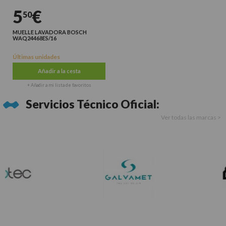
5
€
50
MUELLE LAVADORA BOSCH
WAQ24468ES/16
Últimas unidades
Añadir a la cesta
+ Añadir a mi lista de favoritos
Servicios Técnico Oficial:
Ver todas las marcas >