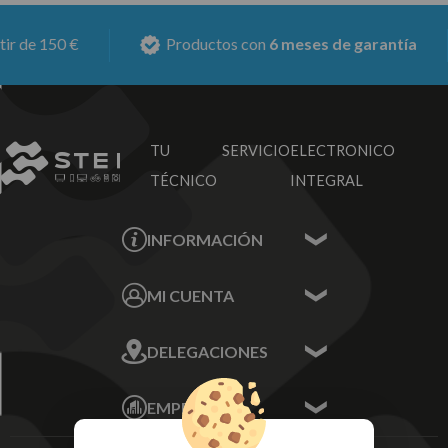
 de 150 €
Productos con
6 meses de garantía
TU SERVICIO
ELECTRONICO
TÉCNICO
INTEGRAL
INFORMACIÓN
Contacta con nosotros
MI CUENTA
Sobre nosotros
Mis Datos
DELEGACIONES
Mis Direcciones
Mis Pedidos
Écija - Sevilla
Mis favoritos
EMPRESA
Av. Plaza de Toros.
FAQ's
Local 3
Aviso Legal