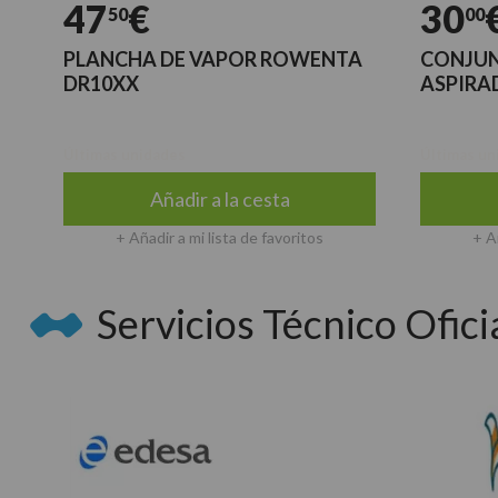
47
€
30
50
00
PLANCHA DE VAPOR ROWENTA
CONJUN
DR10XX
ASPIRA
Últimas unidades
Últimas un
Añadir a la cesta
+ Añadir a mi lista de favoritos
+ A
Servicios Técnico Oficia