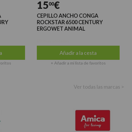
15
€
00
A
CEPILLO ANCHO CONGA
URY
ROCKSTAR 6500 CENTURY
ERGOWET ANIMAL
Últimas unidades
a
Añadir a la cesta
voritos
+ Añadir a mi lista de favoritos
Ver todas las marcas >