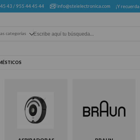
 45 43
/
955 44 45 44
info@steielectronica.com
¡Y recuerda
las categorias
MÉSTICOS