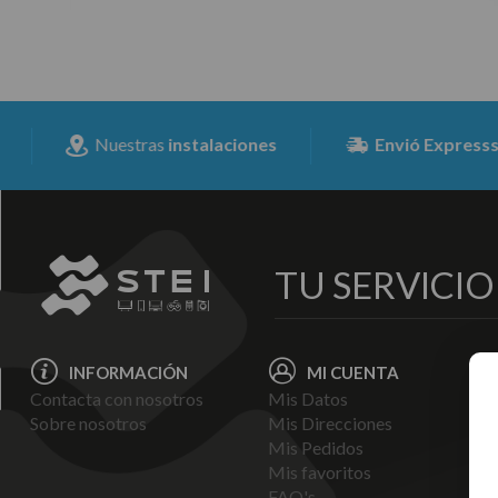
Nuestras
instalaciones
Envió Expresss
para toda 
TU SERVICI
INFORMACIÓN
MI CUENTA
Contacta con nosotros
Mis Datos
Avi
Sobre nosotros
Mis Direcciones
Ent
Mis Pedidos
Pol
Mis favoritos
Pag
FAQ's
Ter