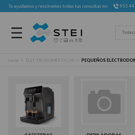
955 44
Te ayudamos y resolvemos todas tus consultas en:
Todas 
>
>
Inicio
ELECTRODOMÉSTICOS
PEQUEÑOS ELECTRODO