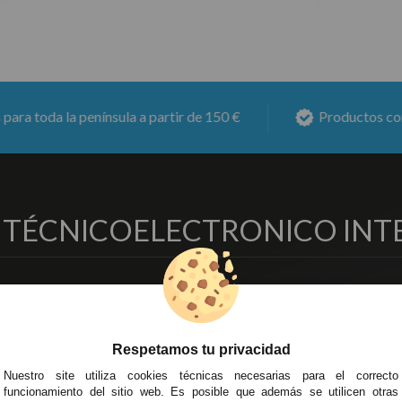
la península a partir de 150 €
Productos con
6 meses
O TÉCNICO
ELECTRONICO INT
EMPRESA
DELEGACIONES
so Legal
Écija - Sevilla
regas y Devoluciones
Av. Plaza de Toros. Local 3
Respetamos tu privacidad
ítica de Privacidad
Córdoba
Nuestro site utiliza cookies técnicas necesarias para el correcto
o Seguro
C/ Ingeniero Iribarren, 14
funcionamiento del sitio web. Es posible que además se utilicen otras
minos y
Alzira - Valencia