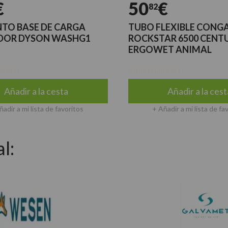
€
50
€
82
TO BASE DE CARGA
TUBO FLEXIBLE CONG
DOR DYSON WASHG1
ROCKSTAR 6500 CENT
ERGOWET ANIMAL
idades
Últimas unidades
Añadir a la cesta
Añadir a la cest
ñadir a mi lista de favoritos
+ Añadir a mi lista de fa
l: