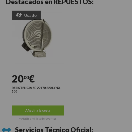
Destacados en
REPUESTOS:
Usado
20
€
00
RESISTENCIA 50 22170 220 LYNX-
100
Últimas unidades
Añadir a la cesta
+ Añadir a mi lista de favoritos
Servicios Técnico Oficial: