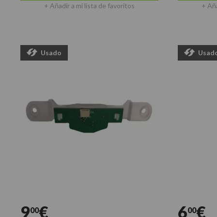
+ Añadir a mi lista de favoritos
+ Aña
Usado
Usad
9
€
6
€
00
00