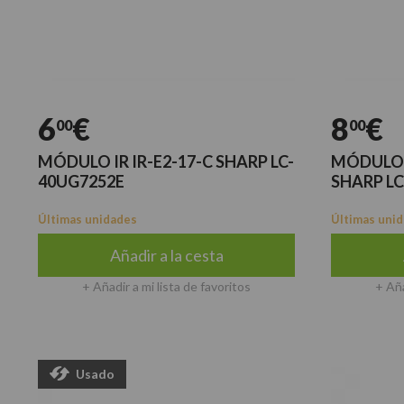
6
€
8
€
00
00
MÓDULO IR IR-E2-17-C SHARP LC-
MÓDULO 
40UG7252E
SHARP LC
Últimas unidades
Últimas uni
Añadir a la cesta
+ Añadir a mi lista de favoritos
+ Aña
Usado