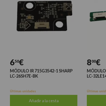
6
€
8
€
50
00
MÓDULO IR 715G3542-1 SHARP
MÓDULO 
LC-26SH7E-BK
LC-32LE1
Últimas unidades
Últimas uni
Añadir a la cesta