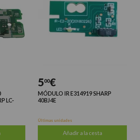
5
€
00
0
MÓDULO IR E314919 SHARP
P LC-
40BJ4E
Últimas unidades
a
Añadir a la cesta