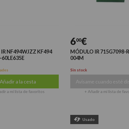
6
€
00
IR NF494WJZZ KF494
MÓDULO IR 715G7098-R
-60LE635E
004M
dades
Sin stock
Añadir a la cesta
Avísame cuando esté di
dir a mi lista de favoritos
+ Añadir a mi lista de fav
Usado