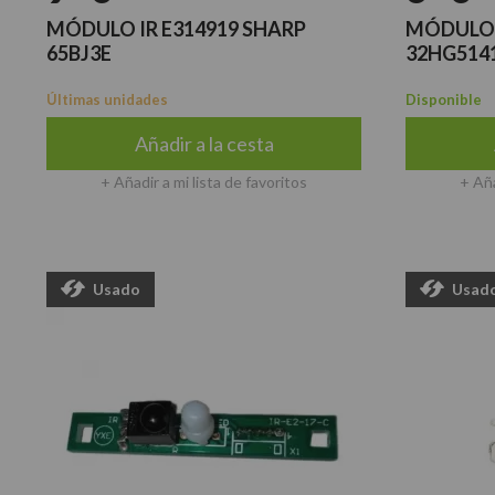
MÓDULO IR E314919 SHARP
MÓDULO I
65BJ3E
32HG514
Últimas unidades
Disponible
Añadir a la cesta
+ Añadir a mi lista de favoritos
+ Aña
Usado
Usad