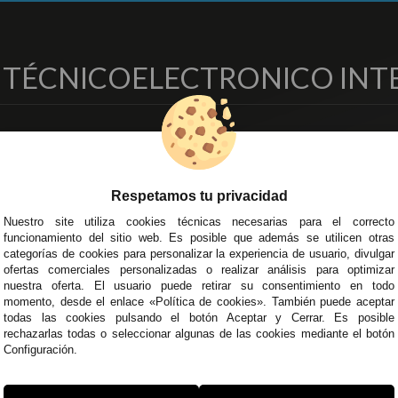
O TÉCNICO
ELECTRONICO INT
EMPRESA
DELEGACIONES
so Legal
Écija - Sevilla
regas y Devoluciones
Av. Plaza de Toros. Local 3
Respetamos tu privacidad
ítica de Privacidad
Córdoba
Nuestro site utiliza cookies técnicas necesarias para el correcto
o Seguro
C/ Ingeniero Iribarren, 14
funcionamiento del sitio web. Es posible que además se utilicen otras
minos y
Alzira - Valencia
categorías de cookies para personalizar la experiencia de usuario, divulgar
diciones Generales
C/ Esplugues, 135
ofertas comerciales personalizadas o realizar análisis para optimizar
íticas de Cookies
nuestra oferta. El usuario puede retirar su consentimiento en todo
momento, desde el enlace «Política de cookies». También puede aceptar
todas las cookies pulsando el botón Aceptar y Cerrar. Es posible
rechazarlas todas o seleccionar algunas de las cookies mediante el botón
Configuración.
 45 43
/
955 44 45 44
info@steielectronica.com
A