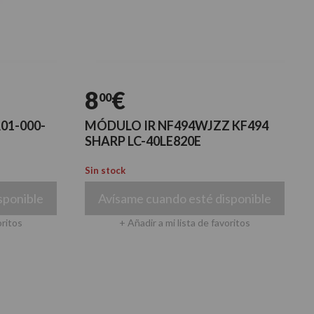
8
€
00
01-000-
MÓDULO IR NF494WJZZ KF494
SHARP LC-40LE820E
Sin stock
sponible
Avísame cuando esté disponible
oritos
+ Añadir a mi lista de favoritos