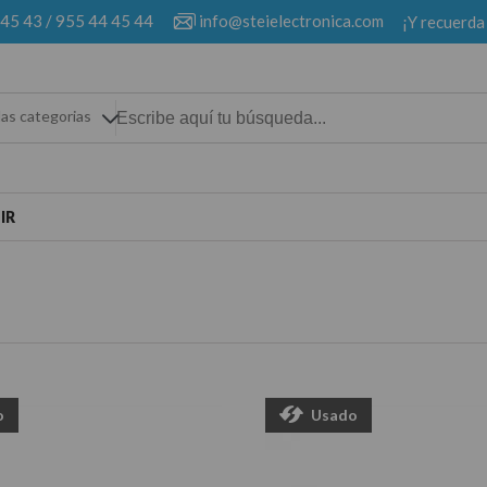
 45 43
/
955 44 45 44
info@steielectronica.com
¡Y recuerda
las categorias
IR
o
Usado