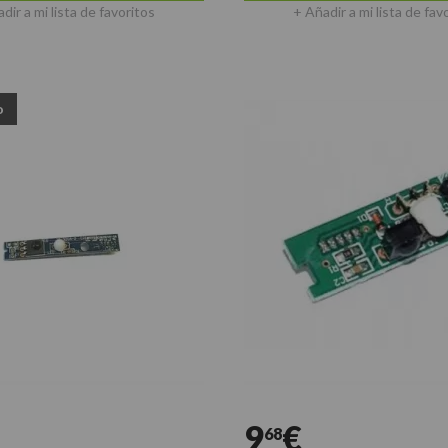
dir a mi lista de favoritos
+ Añadir a mi lista de fav
o
9
€
68