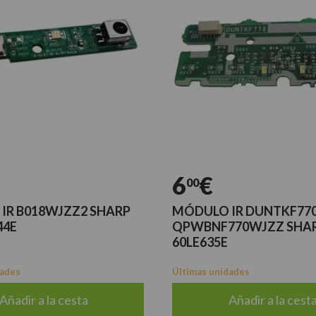
6
€
00
IR B018WJZZ2 SHARP
MÓDULO IR DUNTKF77
44E
QPWBNF770WJZZ SHAR
60LE635E
dades
Últimas unidades
Añadir a la cesta
Añadir a la cest