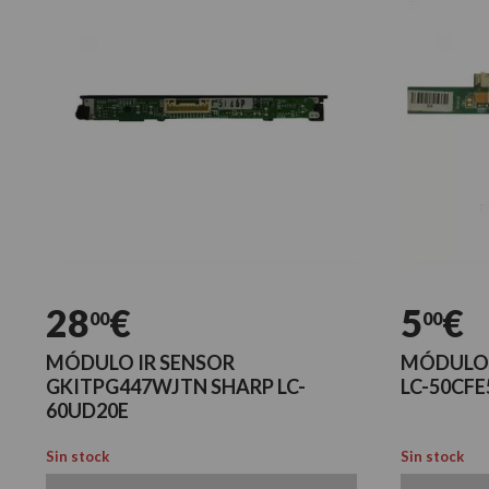
28
€
5
€
00
00
MÓDULO IR SENSOR
MÓDULO 
GKITPG447WJTN SHARP LC-
LC-50CFE
60UD20E
Sin stock
Sin stock