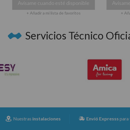
Avísame cuando esté disponible
Avísame
+ Añadir a mi lista de favoritos
+ Aña
Servicios Técnico Oficia
alaciones
Envió Expresss
para toda la península a pa