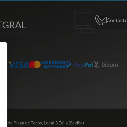
Contact
EGRAL
venida Plaza de Toros,
Local 3 Écija (Sevilla)