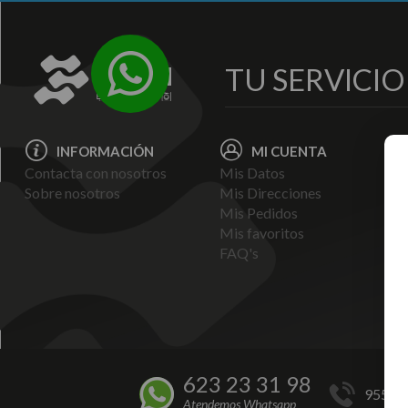
TU SERVICI
INFORMACIÓN
MI CUENTA
Contacta con nosotros
Mis Datos
Avi
Sobre nosotros
Mis Direcciones
Ent
Mis Pedidos
Pol
Mis favoritos
Pag
FAQ's
Ter
Con
Pol
623 23 31 98
955 44
Atendemos Whatsapp