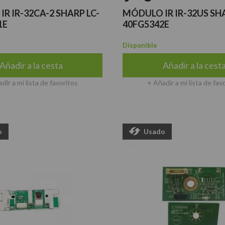
R IR-32CA-2 SHARP LC-
MÓDULO IR IR-32US SHA
1E
40FG5342E
Disponible
Añadir a la cesta
Añadir a la cest
dir a mi lista de favoritos
+ Añadir a mi lista de fav
o
Usado