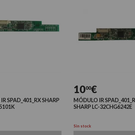
10
€
00
IR SPAD_401_RX SHARP
MÓDULO IR SPAD_401_
5101K
SHARP LC-32CHG6242E
Sin stock