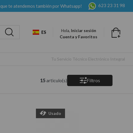
623 23 31 98
 que te atendemos también por Whatsapp!
Hola,
Iniciar sesión
ES
Cuenta y Favoritos
Tu Servicio Técnico Electrónico Integral
15
articulo(s)
Filtros
Usado