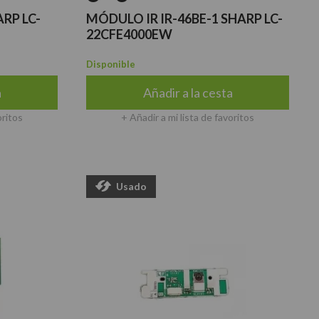
RP LC-
MÓDULO IR IR-46BE-1 SHARP LC-
22CFE4000EW
Disponible
a
Añadir a la cesta
oritos
+ Añadir a mi lista de favoritos
Usado