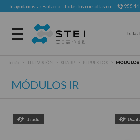
955 44
Te ayudamos y resolvemos todas tus consultas en:
Todas 
>
>
>
>
Inicio
TELEVISIÓN
SHARP
REPUESTOS
MÓDULOS 
MÓDULOS IR
Usado
Usad