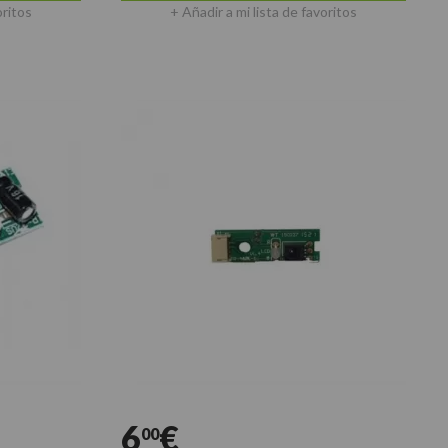
oritos
+ Añadir a mi lista de favoritos
6
€
00