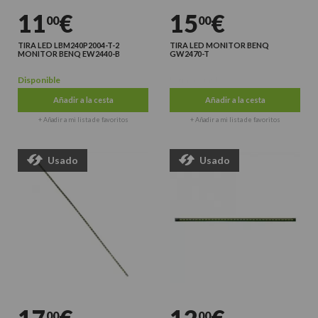
11
€
15
€
00
00
TIRA LED LBM240P2004-T-2
TIRA LED MONITOR BENQ
MONITOR BENQ EW2440-B
GW2470-T
Disponible
Últimas unidades
Añadir a la cesta
Añadir a la cesta
+ Añadir a mi lista de favoritos
+ Añadir a mi lista de favoritos
Usado
Usado
00
00