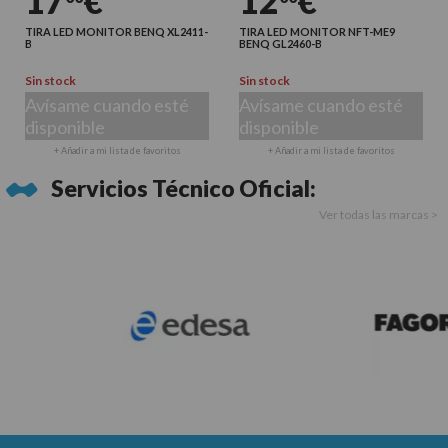
17
€
12
€
TIRA LED MONITOR BENQ XL2411-
TIRA LED MONITOR NFT-ME9
B
BENQ GL2460-B
Sin stock
Sin stock
Avísame cuando esté
Avísame cuando esté
disponible
disponible
+ Añadir a mi lista de favoritos
+ Añadir a mi lista de favoritos
Servicios Técnico Oficial:
Ver todas las marcas >