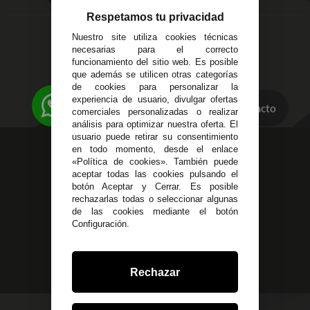
Entregas y
C/ Ingeniero Iribarren,
Devoluciones
Respetamos tu privacidad
14
Política de Privacidad
Nuestro site utiliza cookies técnicas
Alzira - Valencia
Pago Seguro
necesarias para el correcto
C/ Esplugues, 135
Terminos y
funcionamiento del sitio web. Es posible
que además se utilicen otras categorías
Condiciones Generales
de cookies para personalizar la
Políticas de Cookies
experiencia de usuario, divulgar ofertas
Contacto
comerciales personalizadas o realizar
análisis para optimizar nuestra oferta. El
usuario puede retirar su consentimiento
623 23 31 98
en todo momento, desde el enlace
«Política de cookies». También puede
Atendemos Whatsapp
aceptar todas las cookies pulsando el
botón Aceptar y Cerrar. Es posible
955 44 45 43
/
955 44 45 44
rechazarlas todas o seleccionar algunas
de las cookies mediante el botón
info@steielectronica.com
Configuración.
Avenida Plaza de Toros,
Local 3 Écija (Sevilla)
Rechazar