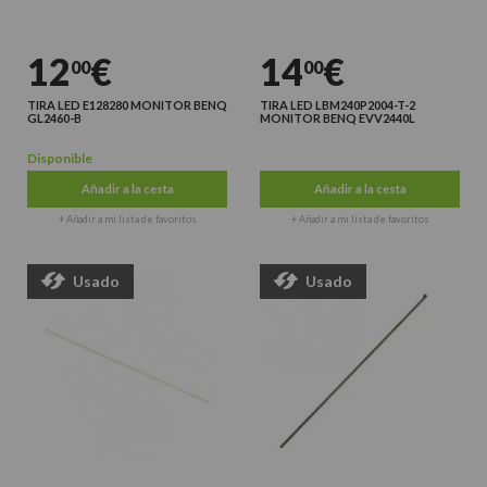
12
€
14
€
00
00
TIRA LED E128280 MONITOR BENQ
TIRA LED LBM240P2004-T-2
GL2460-B
MONITOR BENQ EVV2440L
Disponible
Últimas unidades
Añadir a la cesta
Añadir a la cesta
+ Añadir a mi lista de favoritos
+ Añadir a mi lista de favoritos
Usado
Usado