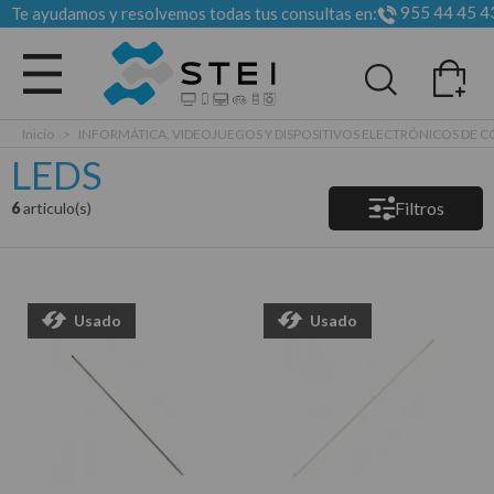
955 44 45 4
Te ayudamos y resolvemos todas tus consultas en:
Todas las categorias
Inicio
>
INFORMÁTICA, VIDEOJUEGOS Y DISPOSITIVOS ELECTRÓNICOS DE
LEDS
Filtros
6
articulo(s)
Usado
Usado