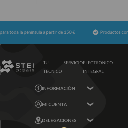
 toda la península a partir de 150 €
Productos con
6 
TU SERVICIO
ELECTRONICO
TÉCNICO
INTEGRAL
INFORMACIÓN
Contacta con nosotros
MI CUENTA
Sobre nosotros
Mis Datos
DELEGACIONES
Mis Direcciones
Mis Pedidos