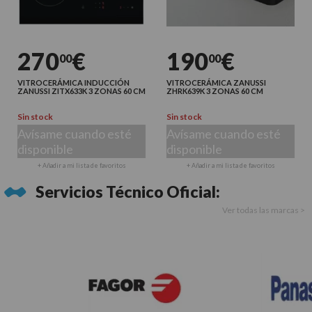
270
€
190
€
00
00
VITROCERÁMICA INDUCCIÓN
VITROCERÁMICA ZANUSSI
ZANUSSI ZITX633K 3 ZONAS 60 CM
ZHRK639K 3 ZONAS 60 CM
Sin stock
Sin stock
Avísame cuando esté
Avísame cuando esté
disponible
disponible
+ Añadir a mi lista de favoritos
+ Añadir a mi lista de favoritos
Servicios Técnico Oficial:
Ver todas las marcas >