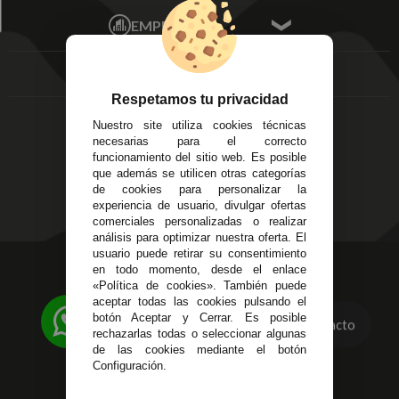
Écija - Sevilla
Mis favoritos
EMPRESA
Av. Plaza de Toros.
FAQ's
Local 3
Aviso Legal
Córdoba
Entregas y
C/ Ingeniero Iribarren,
Devoluciones
Respetamos tu privacidad
14
Política de Privacidad
Nuestro site utiliza cookies técnicas
Alzira - Valencia
Pago Seguro
necesarias para el correcto
C/ Esplugues, 135
Terminos y
funcionamiento del sitio web. Es posible
que además se utilicen otras categorías
Condiciones Generales
de cookies para personalizar la
Políticas de Cookies
experiencia de usuario, divulgar ofertas
comerciales personalizadas o realizar
análisis para optimizar nuestra oferta. El
usuario puede retirar su consentimiento
623 23 31 98
en todo momento, desde el enlace
«Política de cookies». También puede
Atendemos Whatsapp
aceptar todas las cookies pulsando el
botón Aceptar y Cerrar. Es posible
Contacto
955 44 45 43
/
955 44 45 44
rechazarlas todas o seleccionar algunas
de las cookies mediante el botón
info@steielectronica.com
Configuración.