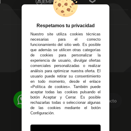
EMPRESA
Av. Plaza de Toros.
FAQ's
Local 3
Aviso Legal
Córdoba
Entregas y
C/ Ingeniero Iribarren,
Devoluciones
Respetamos tu privacidad
14
Política de Privacidad
Nuestro site utiliza cookies técnicas
Alzira - Valencia
Pago Seguro
necesarias para el correcto
C/ Esplugues, 135
Terminos y
funcionamiento del sitio web. Es posible
que además se utilicen otras categorías
Condiciones Generales
de cookies para personalizar la
Políticas de Cookies
experiencia de usuario, divulgar ofertas
comerciales personalizadas o realizar
análisis para optimizar nuestra oferta. El
usuario puede retirar su consentimiento
623 23 31 98
en todo momento, desde el enlace
«Política de cookies». También puede
Atendemos Whatsapp
aceptar todas las cookies pulsando el
botón Aceptar y Cerrar. Es posible
Contacto
955 44 45 43
/
955 44 45 44
rechazarlas todas o seleccionar algunas
de las cookies mediante el botón
info@steielectronica.com
Configuración.
Avenida Plaza de Toros,