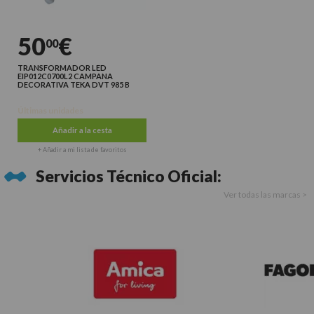
50
€
00
TRANSFORMADOR LED
EIP012C0700L2 CAMPANA
DECORATIVA TEKA DVT 985 B
Últimas unidades
Añadir a la cesta
+ Añadir a mi lista de favoritos
Servicios Técnico Oficial:
Ver todas las marcas >