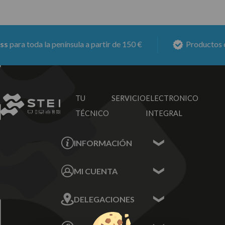
para toda la península a partir de 150 €
Productos co
TU SERVICIO
ELECTRONICO
TÉCNICO
INTEGRAL
INFORMACIÓN
Contacta con nosotros
MI CUENTA
Sobre nosotros
Mis Datos
DELEGACIONES
Mis Direcciones
Mis Pedidos
Écija - Sevilla
Mis favoritos