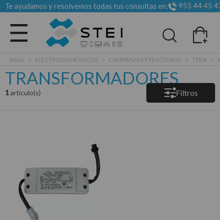
955 44 45 4
Te ayudamos y resolvemos todas tus consultas en:
Todas las categorias
Inicio
>
ELECTRODOMÉSTICOS
>
CAMPANAS EXTRACTORAS
>
TEKA
>
TRANSFORMADORES
Filtros
1
articulo(s)