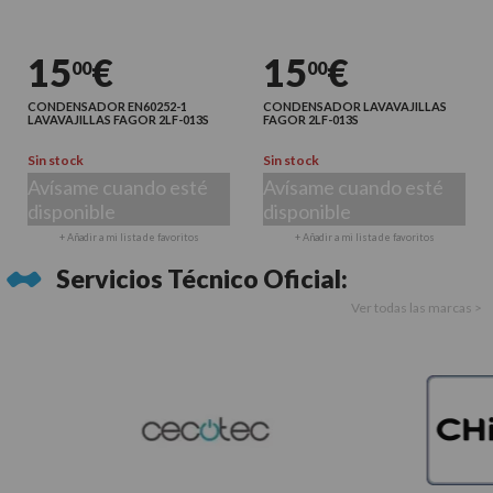
15
€
15
€
00
00
CONDENSADOR EN60252-1
CONDENSADOR LAVAVAJILLAS
LAVAVAJILLAS FAGOR 2LF-013S
FAGOR 2LF-013S
Sin stock
Sin stock
Avísame cuando esté
Avísame cuando esté
disponible
disponible
+ Añadir a mi lista de favoritos
+ Añadir a mi lista de favoritos
Servicios Técnico Oficial:
Ver todas las marcas >