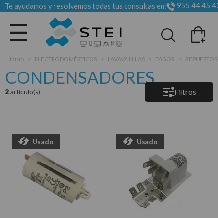
955 44 45 4
Te ayudamos y resolvemos todas tus consultas en:
Todas las categorias
Inicio
>
ELECTRODOMÉSTICOS
>
LAVAVAJILLAS
>
FAGOR
>
REPUESTOS
CONDENSADORES
Filtros
2
articulo(s)
Usado
Usado