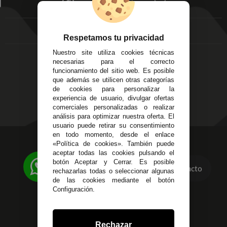
EMPRESA
Av. Plaza de Toros.
FAQ's
Local 3
Aviso Legal
Córdoba
Entregas y
Respetamos tu privacidad
C/ Ingeniero Iribarren,
Devoluciones
14
Nuestro site utiliza cookies técnicas
Política de Privacidad
Alzira - Valencia
necesarias para el correcto
Pago Seguro
funcionamiento del sitio web. Es posible
C/ Esplugues, 135
Terminos y
que además se utilicen otras categorías
Condiciones Generales
de cookies para personalizar la
experiencia de usuario, divulgar ofertas
Políticas de Cookies
comerciales personalizadas o realizar
análisis para optimizar nuestra oferta. El
usuario puede retirar su consentimiento
en todo momento, desde el enlace
623 23 31 98
«Política de cookies». También puede
aceptar todas las cookies pulsando el
Atendemos Whatsapp
botón Aceptar y Cerrar. Es posible
Contacto
rechazarlas todas o seleccionar algunas
955 44 45 43
/
955 44 45 44
de las cookies mediante el botón
Configuración.
info@steielectronica.com
Avenida Plaza de Toros,
Rechazar