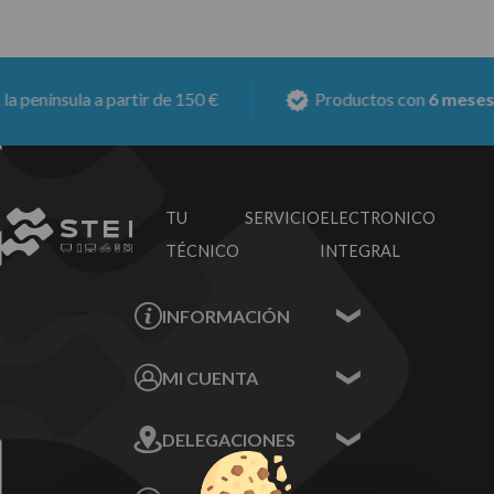
península a partir de 150 €
Productos con
6 meses de
TU SERVICIO
ELECTRONICO
TÉCNICO
INTEGRAL
INFORMACIÓN
Contacta con nosotros
MI CUENTA
Sobre nosotros
Mis Datos
DELEGACIONES
Mis Direcciones
Mis Pedidos
Écija - Sevilla
Mis favoritos