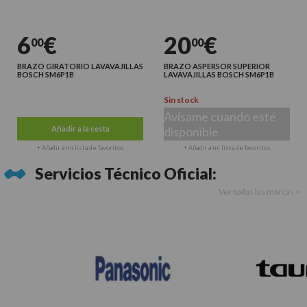
6
€
20
€
00
00
BRAZO GIRATORIO LAVAVAJILLAS
BRAZO ASPERSOR SUPERIOR
BOSCH SM6P1B
LAVAVAJILLAS BOSCH SM6P1B
Sin stock
Últimas unidades
Avísame cuando esté
Añadir a la cesta
disponible
+ Añadir a mi lista de favoritos
+ Añadir a mi lista de favoritos
Servicios Técnico Oficial:
Ver todas las marcas >