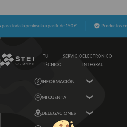
ra toda la península a partir de 150 €
Productos con
TU SERVICIO
ELECTRONICO
TÉCNICO
INTEGRAL
INFORMACIÓN
Contacta con nosotros
MI CUENTA
Sobre nosotros
Mis Datos
DELEGACIONES
Mis Direcciones
Mis Pedidos
Écija - Sevilla
Mis favoritos