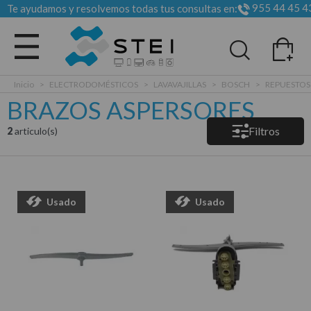
955 44 45 4
Te ayudamos y resolvemos todas tus consultas en:
Todas las categorias
Inicio
>
ELECTRODOMÉSTICOS
>
LAVAVAJILLAS
>
BOSCH
>
REPUESTOS
BRAZOS ASPERSORES
Filtros
2
articulo(s)
Usado
Usado