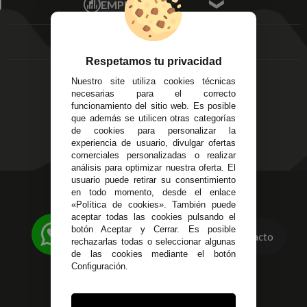
EMPRESA
Av. Plaza de Toros.
FAQ's
Local 3
Aviso Legal
Córdoba
Entregas y
C/ Ingeniero Iribarren,
Devoluciones
Respetamos tu privacidad
14
Política de Privacidad
Nuestro site utiliza cookies técnicas
Alzira - Valencia
Pago Seguro
necesarias para el correcto
C/ Esplugues, 135
Terminos y
funcionamiento del sitio web. Es posible
que además se utilicen otras categorías
Condiciones Generales
de cookies para personalizar la
Políticas de Cookies
experiencia de usuario, divulgar ofertas
comerciales personalizadas o realizar
análisis para optimizar nuestra oferta. El
usuario puede retirar su consentimiento
623 23 31 98
en todo momento, desde el enlace
«Política de cookies». También puede
Atendemos Whatsapp
aceptar todas las cookies pulsando el
botón Aceptar y Cerrar. Es posible
Contacto
955 44 45 43
/
955 44 45 44
rechazarlas todas o seleccionar algunas
de las cookies mediante el botón
info@steielectronica.com
Configuración.
Avenida Plaza de Toros,