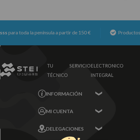
ss
para toda la península a partir de 150 €
Productos 
TU SERVICIO
ELECTRONICO
TÉCNICO
INTEGRAL
INFORMACIÓN
Contacta con nosotros
MI CUENTA
Sobre nosotros
Mis Datos
DELEGACIONES
Mis Direcciones
Mis Pedidos