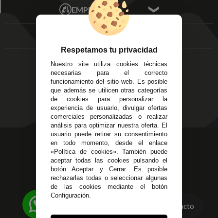
Écija - Sevilla
Mis favoritos
EMPRESA
Av. Plaza de Toros.
FAQ's
Local 3
Aviso Legal
Córdoba
Entregas y
C/ Ingeniero Iribarren,
Devoluciones
Respetamos tu privacidad
14
Política de Privacidad
Nuestro site utiliza cookies técnicas
Alzira - Valencia
Pago Seguro
necesarias para el correcto
C/ Esplugues, 135
Terminos y
funcionamiento del sitio web. Es posible
que además se utilicen otras categorías
Condiciones Generales
de cookies para personalizar la
Políticas de Cookies
experiencia de usuario, divulgar ofertas
comerciales personalizadas o realizar
análisis para optimizar nuestra oferta. El
usuario puede retirar su consentimiento
623 23 31 98
en todo momento, desde el enlace
«Política de cookies». También puede
Atendemos Whatsapp
aceptar todas las cookies pulsando el
botón Aceptar y Cerrar. Es posible
955 44 45 43
/
955 44 45 44
rechazarlas todas o seleccionar algunas
de las cookies mediante el botón
info@steielectronica.com
Configuración.
Contacto
Avenida Plaza de Toros,