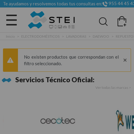
955 44 45 4
Te ayudamos y resolvemos todas tus consultas en:
Todas las categorias
Inicio
>
ELECTRODOMÉSTICOS
>
LAVADORAS
>
DAEWOO
>
REPUESTO
No existen productos que correspondan con el
filtro seleccionado.
Servicios Técnico Oficial:
Ver todas las marcas >