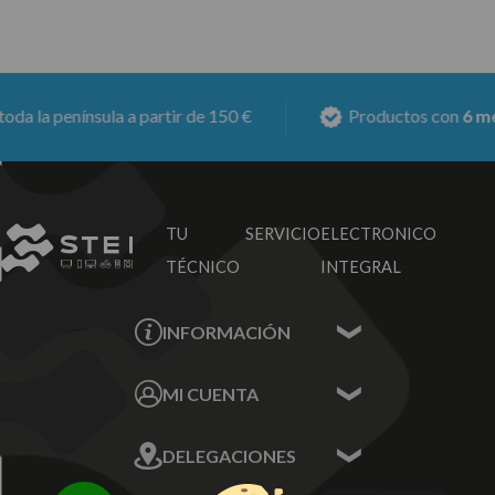
 península a partir de 150 €
Productos con
6 meses d
TU SERVICIO
ELECTRONICO
TÉCNICO
INTEGRAL
INFORMACIÓN
Contacta con nosotros
MI CUENTA
Sobre nosotros
Mis Datos
DELEGACIONES
Mis Direcciones
Mis Pedidos