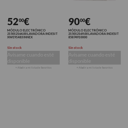
52
€
90
€
00
00
MÓDULO ELECTRÓNICO
MÓDULO ELECTRÓNICO
215012164.00 LAVADORA INDESIT
215012169.00 LAVADORA INDESIT
XWE91483 INNEX
85874910000
Sin stock
Sin stock
Avísame cuando esté
Avísame cuando esté
disponible
disponible
+ Añadir a mi lista de favoritos
+ Añadir a mi lista de favoritos