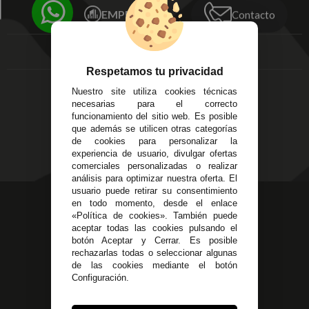
Écija - Sevilla
Mis favoritos
EMPRESA
Contacto
Av. Plaza de Toros.
FAQ's
Local 3
Aviso Legal
Córdoba
Entregas y
C/ Ingeniero Iribarren,
Devoluciones
Respetamos tu privacidad
14
Política de Privacidad
Nuestro site utiliza cookies técnicas
Alzira - Valencia
Pago Seguro
necesarias para el correcto
C/ Esplugues, 135
Terminos y
funcionamiento del sitio web. Es posible
que además se utilicen otras categorías
Condiciones Generales
de cookies para personalizar la
Políticas de Cookies
experiencia de usuario, divulgar ofertas
comerciales personalizadas o realizar
análisis para optimizar nuestra oferta. El
usuario puede retirar su consentimiento
623 23 31 98
en todo momento, desde el enlace
«Política de cookies». También puede
Atendemos Whatsapp
aceptar todas las cookies pulsando el
botón Aceptar y Cerrar. Es posible
955 44 45 43
/
955 44 45 44
rechazarlas todas o seleccionar algunas
de las cookies mediante el botón
info@steielectronica.com
Configuración.
Avenida Plaza de Toros,