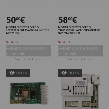
50
€
58
€
00
00
MÓDULO ELECTRÓNICO
MÓDULO ELECTRÓNICO
162003174.00 LAVADORA INDESIT
21021713602 LAVADORA INDESIT
IWC61051
XWE91483 INNEX
Sin stock
Sin stock
Avísame cuando esté
Avísame cuando esté
disponible
disponible
+ Añadir a mi lista de favoritos
+ Añadir a mi lista de favoritos
Usado
Usado