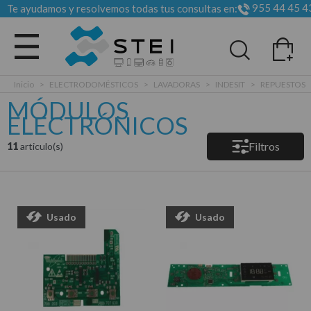
955 44 45 4
Te ayudamos y resolvemos todas tus consultas en:
Todas las categorias
Inicio
>
ELECTRODOMÉSTICOS
>
LAVADORAS
>
INDESIT
>
REPUESTOS
MÓDULOS
ELECTRÓNICOS
Filtros
11
articulo(s)
Usado
Usado