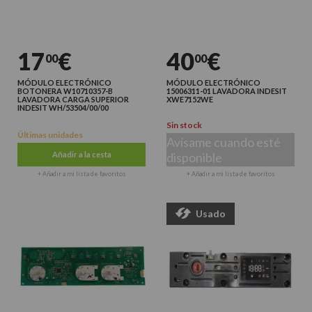
17
€
40
€
00
00
MÓDULO ELECTRÓNICO
MÓDULO ELECTRÓNICO
BOTONERA W10710357-B
15006311-01 LAVADORA INDESIT
LAVADORA CARGA SUPERIOR
XWE7152WE
INDESIT WH/53504/00/00
Sin stock
Últimas unidades
Avísame cuando esté
Añadir a la cesta
disponible
+ Añadir a mi lista de favoritos
+ Añadir a mi lista de favoritos
Usado