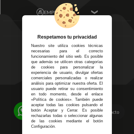
Mis Pedidos
Écija - Sevilla
Mis favoritos
EMPRESA
Av. Plaza de Toros.
FAQ's
Local 3
Aviso Legal
Córdoba
Entregas y
C/ Ingeniero Iribarren,
Devoluciones
Respetamos tu privacidad
14
Política de Privacidad
Nuestro site utiliza cookies técnicas
Alzira - Valencia
Pago Seguro
necesarias para el correcto
C/ Esplugues, 135
Terminos y
funcionamiento del sitio web. Es posible
que además se utilicen otras categorías
Condiciones Generales
de cookies para personalizar la
Políticas de Cookies
experiencia de usuario, divulgar ofertas
comerciales personalizadas o realizar
análisis para optimizar nuestra oferta. El
usuario puede retirar su consentimiento
623 23 31 98
en todo momento, desde el enlace
«Política de cookies». También puede
Atendemos Whatsapp
aceptar todas las cookies pulsando el
botón Aceptar y Cerrar. Es posible
Contacto
955 44 45 43
/
955 44 45 44
rechazarlas todas o seleccionar algunas
de las cookies mediante el botón
info@steielectronica.com
Configuración.