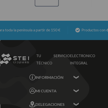
toda la península a partir de 150 €
Productos con
6 m
TU SERVICIO
ELECTRONICO
TÉCNICO
INTEGRAL
INFORMACIÓN
Contacta con nosotros
MI CUENTA
Sobre nosotros
Mis Datos
DELEGACIONES
Mis Direcciones