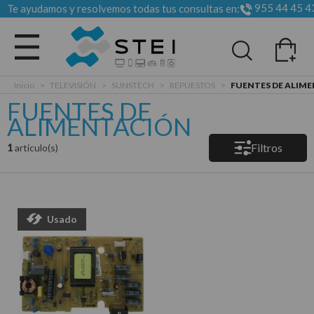
955 44 45 4
Te ayudamos y resolvemos todas tus consultas en:
Todas las categorias
Inicio
>
TELEVISIÓN
>
SUNSTECH
>
REPUESTOS
>
FUENTES DE ALIM
FUENTES DE
ALIMENTACIÓN
Filtros
1
articulo(s)
Usado