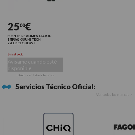
25
€
00
FUENTE DE ALIMENTACION
17IPS61-3 SUNSTECH
22LEDCLOUDWT
Sin stock
Avísame cuando esté
disponible
+ Añadir a mi lista de favoritos
Servicios Técnico Oficial:
Ver todas las marcas >