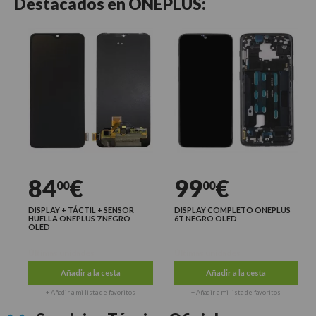
Destacados en
ONEPLUS:
84
€
99
€
00
00
DISPLAY + TÁCTIL + SENSOR
DISPLAY COMPLETO ONEPLUS
HUELLA ONEPLUS 7 NEGRO
6T NEGRO OLED
OLED
Últimas unidades
Últimas unidades
Añadir a la cesta
Añadir a la cesta
+ Añadir a mi lista de favoritos
+ Añadir a mi lista de favoritos