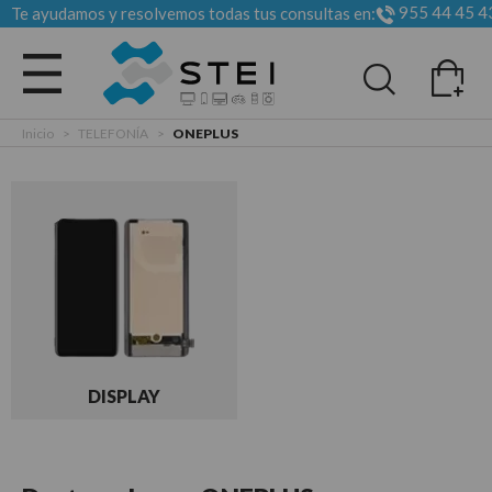
955 44 45 4
Te ayudamos y resolvemos todas tus consultas en:
Todas las categorias
Inicio
>
TELEFONÍA
>
ONEPLUS
DISPLAY