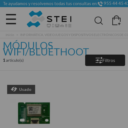
955 44 45 4
Te ayudamos y resolvemos todas tus consultas en:
Todas las categorias
Inicio
>
INFORMÁTICA, VIDEOJUEGOS Y DISPOSITIVOS ELECTRÓNICOS DE
MÓDULOS
WIFI/BLUETHOOT
Filtros
1
articulo(s)
Usado