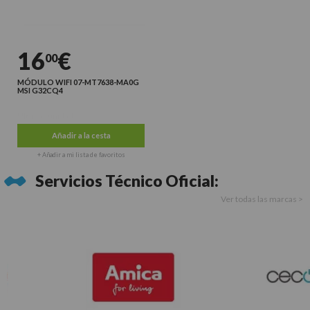
16
€
00
MÓDULO WIFI 07-MT7638-MA0G
MSI G32CQ4
Últimas unidades
Añadir a la cesta
+ Añadir a mi lista de favoritos
Servicios Técnico Oficial:
Ver todas las marcas >