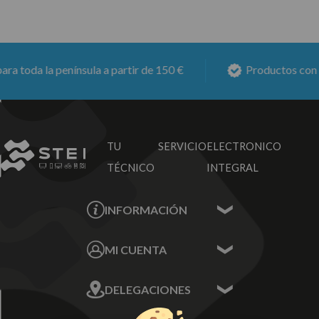
 toda la península a partir de 150 €
Productos con
6 
TU SERVICIO
ELECTRONICO
TÉCNICO
INTEGRAL
INFORMACIÓN
Contacta con nosotros
MI CUENTA
Sobre nosotros
Mis Datos
DELEGACIONES
Mis Direcciones
Mis Pedidos
Écija - Sevilla