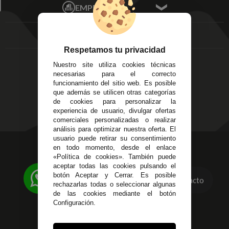
Mis favoritos
EMPRESA
Av. Plaza de Toros.
FAQ's
Local 3
Aviso Legal
Córdoba
Entregas y
C/ Ingeniero Iribarren,
Devoluciones
Respetamos tu privacidad
14
Política de Privacidad
Nuestro site utiliza cookies técnicas
Alzira - Valencia
Pago Seguro
necesarias para el correcto
C/ Esplugues, 135
Terminos y
funcionamiento del sitio web. Es posible
que además se utilicen otras categorías
Condiciones Generales
de cookies para personalizar la
Políticas de Cookies
experiencia de usuario, divulgar ofertas
comerciales personalizadas o realizar
análisis para optimizar nuestra oferta. El
usuario puede retirar su consentimiento
623 23 31 98
en todo momento, desde el enlace
«Política de cookies». También puede
Atendemos Whatsapp
aceptar todas las cookies pulsando el
botón Aceptar y Cerrar. Es posible
Contacto
955 44 45 43
/
955 44 45 44
rechazarlas todas o seleccionar algunas
de las cookies mediante el botón
info@steielectronica.com
Configuración.
Avenida Plaza de Toros,