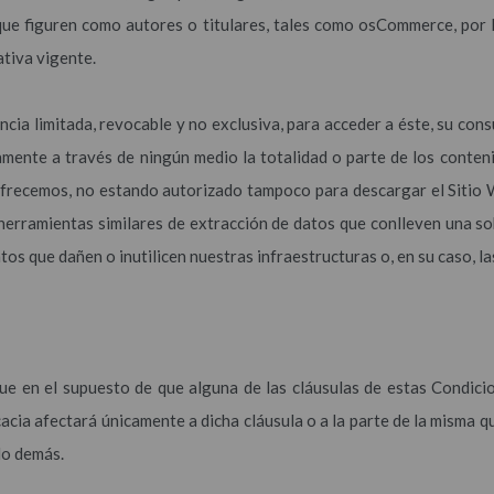
que figuren como autores o titulares, tales como osCommerce, por 
ativa vigente.
ia limitada, revocable y no exclusiva, para acceder a éste, su cons
icamente a través de ningún medio la totalidad o parte de los conte
ofrecemos, no estando autorizado tampoco para descargar el Sitio 
o herramientas similares de extracción de datos que conlleven una sob
tos que dañen o inutilicen nuestras infraestructuras o, en su caso, la
e en el supuesto de que alguna de las cláusulas de estas Condicio
acia afectará únicamente a dicha cláusula o a la parte de la misma q
lo demás.