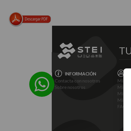
TU
INFORMACIÓN
M
Contacta con nosotros
Mis D
Sobre nosotros
Mis Di
Mis Pe
Mis fa
FAQ's