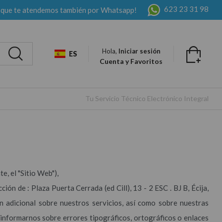
623 23 31 98
 que te atendemos también por Whatsapp!
Hola,
Iniciar sesión
ES
Cuenta y Favoritos
Tu Servicio Técnico Electrónico Integral
e, el "Sitio Web"),
ón de : Plaza Puerta Cerrada (ed Cill), 13 - 2 ESC . BJ B, Écija,
n adicional sobre nuestros servicios, así como sobre nuestras
 informarnos sobre errores tipográficos, ortográficos o enlaces