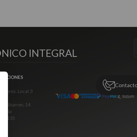
NICO INTEGRAL
GACIONES
lla
Contact
e Toros. Local 3
ro Iribarren, 14
lencia
es, 135