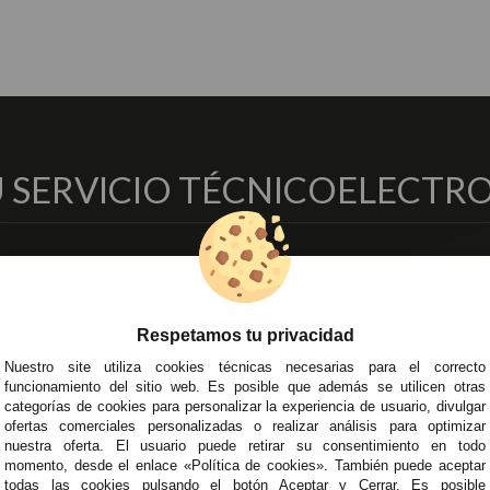
 SERVICIO TÉCNICO
ELECTRO
I CUENTA
EMPRESA
DELE
atos
Aviso Legal
Écija - Sevi
recciones
Entregas y Devoluciones
Av. Plaza d
Respetamos tu privacidad
didos
Política de Privacidad
Córdoba
Nuestro site utiliza cookies técnicas necesarias para el correcto
voritos
Pago Seguro
C/ Ingenie
funcionamiento del sitio web. Es posible que además se utilicen otras
Terminos y
Alzira - Va
categorías de cookies para personalizar la experiencia de usuario, divulgar
Condiciones Generales
C/ Esplugu
ofertas comerciales personalizadas o realizar análisis para optimizar
Políticas de Cookies
nuestra oferta. El usuario puede retirar su consentimiento en todo
momento, desde el enlace «Política de cookies». También puede aceptar
todas las cookies pulsando el botón Aceptar y Cerrar. Es posible