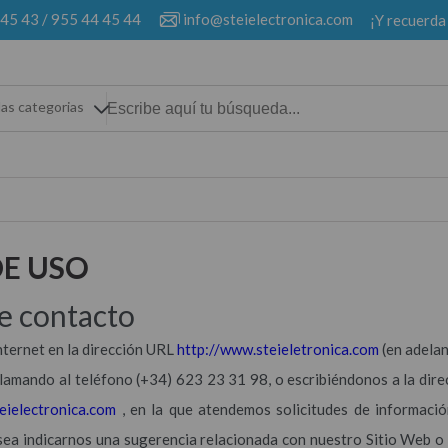
 45 43
/
955 44 45 44
info@steielectronica.com
¡Y recuerda
las categorias
DE USO
de contacto
Internet en la dirección URL
http://www.steieletronica.com
(en adelant
lamando al teléfono (+34) 623 23 31 98, o escribiéndonos a la direcci
eielectronica.com
, en la que atendemos solicitudes de informació
esea indicarnos una sugerencia relacionada con nuestro Sitio Web o