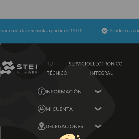
a toda la península a partir de 150 €
Productos con
6
TU SERVICIO
ELECTRONICO
TÉCNICO
INTEGRAL
INFORMACIÓN
Contacta con nosotros
MI CUENTA
Sobre nosotros
Mis Datos
DELEGACIONES
Mis Direcciones
Mis Pedidos
Écija - Sevilla