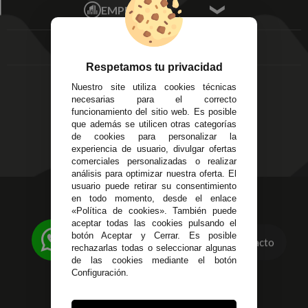
Mis favoritos
EMPRESA
Av. Plaza de Toros.
FAQ's
Local 3
Aviso Legal
Córdoba
Entregas y
C/ Ingeniero Iribarren,
Devoluciones
Respetamos tu privacidad
14
Política de Privacidad
Nuestro site utiliza cookies técnicas
Alzira - Valencia
Pago Seguro
necesarias para el correcto
C/ Esplugues, 135
Terminos y
funcionamiento del sitio web. Es posible
que además se utilicen otras categorías
Condiciones Generales
de cookies para personalizar la
Políticas de Cookies
experiencia de usuario, divulgar ofertas
comerciales personalizadas o realizar
análisis para optimizar nuestra oferta. El
usuario puede retirar su consentimiento
623 23 31 98
en todo momento, desde el enlace
«Política de cookies». También puede
Atendemos Whatsapp
aceptar todas las cookies pulsando el
botón Aceptar y Cerrar. Es posible
Contacto
955 44 45 43
/
955 44 45 44
rechazarlas todas o seleccionar algunas
de las cookies mediante el botón
info@steielectronica.com
Configuración.
Avenida Plaza de Toros,