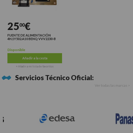
25
€
00
FUENTE DE ALIMENTACIÓN
4H.1Y502.A10 BENQ VVV2230-B
Disponible
Añadir a la cesta
+ Añadir a mi lista de favoritos
Servicios Técnico Oficial:
Ver todas las marcas >