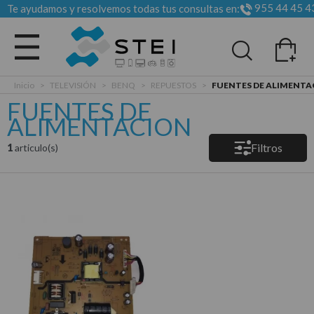
955 44 45 4
Te ayudamos y resolvemos todas tus consultas en:
Todas las categorias
Inicio
>
TELEVISIÓN
>
BENQ
>
REPUESTOS
>
FUENTES DE ALIMENT
FUENTES DE
ALIMENTACION
Filtros
1
articulo(s)